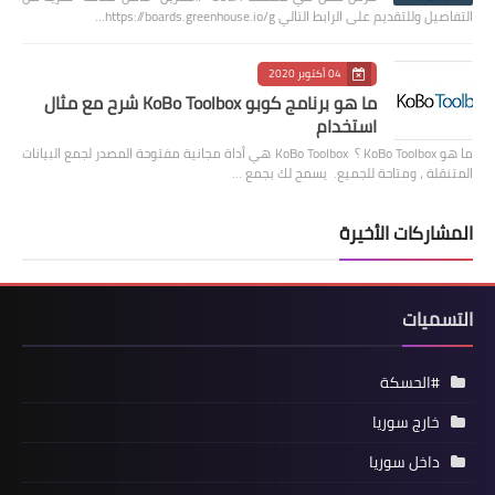
التفاصيل وللتقديم على الرابط التالي https://boards.greenhouse.io/g…
04 أكتوبر 2020
ما هو برنامج كوبو KoBo Toolbox شرح مع مثال
استخدام
ما هو KoBo Toolbox ؟ KoBo Toolbox هي أداة مجانية مفتوحة المصدر لجمع البيانات
المتنقلة ، ومتاحة للجميع. يسمح لك بجمع …
المشاركات الأخيرة
التسميات
#الحسكة
خارج سوريا
داخل سوريا