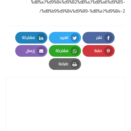
%d8%a7%d9%84%d9%82%d8%a7%d8%a6%d9%85-
%d8%b9%d9%84%d9%89-%d8%a7%d9%84-2/
نشر
تغريد
مشاركة
LinkedIn
Twitter
Facebook
حفظ
مشاركة
إرسال
Email
Whatsapp
Pinterest
طباعة
Print