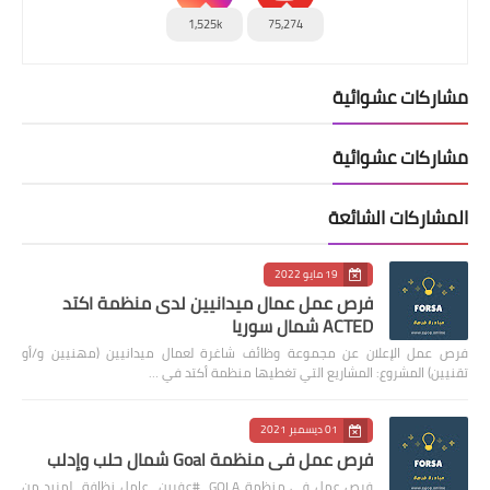
1,525k
75,274
مشاركات عشوائية
مشاركات عشوائية
المشاركات الشائعة
19 مايو 2022
فرص عمل عمال ميدانيين لدى منظمة اكتد
ACTED شمال سوريا
فرص عمل الإعلان عن مجموعة وظائف شاغرة لعمال ميدانيين (مهنيين و/أو
تقنيين) المشروع: المشاريع التي تغطيها منظمة أكتد في …
01 ديسمبر 2021
فرص عمل في منظمة Goal شمال حلب وإدلب
فرص عمل في منظمة GOLA #عفرين عامل نظافة لمزيد من