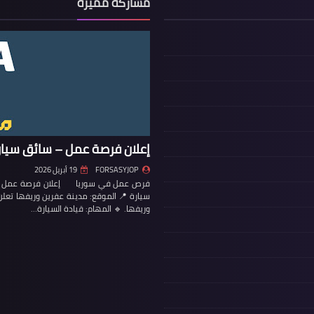
مشاركة مميزة
إعلان فرصة عمل – سائق سيار
FORSASYJOP
19 أبريل 2026
فرص عمل في سوريا إعلان فرصة عمل – س
سيارة 📍 الموقع: مدينة عفرين وريفها تع
وريفها. 🔹 المهام: قيادة السيارة…