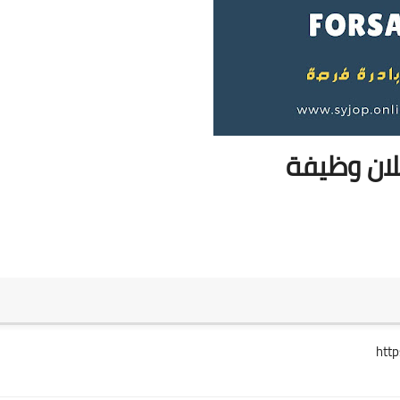
ان وظيفة
htt