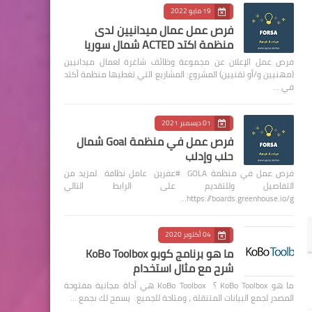
19 مايو 2022
فرص عمل عمال ميدانيين لدى
منظمة اكتد ACTED شمال سوريا
فرص عمل الإعلان عن مجموعة وظائف شاغرة لعمال ميدانيين
(مهنيين و/أو تقنيين) المشروع: المشاريع التي تغطيها منظمة أكتد
في …
01 ديسمبر 2021
فرص عمل في منظمة Goal شمال
حلب وإدلب
فرص عمل في منظمة GOLA #عفرين عامل نظافة لمزيد من
التفاصيل وللتقديم على الرابط التالي
https://boards.greenhouse.io/g…
04 أكتوبر 2020
ما هو برنامج كوبو KoBo Toolbox
شرح مع مثال استخدام
ما هو KoBo Toolbox ؟ KoBo Toolbox هي أداة مجانية مفتوحة
المصدر لجمع البيانات المتنقلة ، ومتاحة للجميع. يسمح لك بجمع …