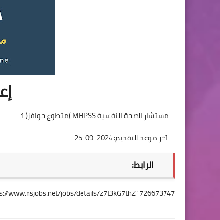
إعل
مستشار الصحة النفسية MHPSS )متطوع حوافز( 1
آخر موعد للتقديم: 2024-09-25
الرابط:
ps://www.nsjobs.net/jobs/details/z7t3kG7thZ1726673747