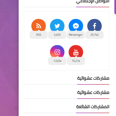
التواصل الإجتماعي
RSS
2,455
Messenger
25,742
1,525k
75,274
مشاركات عشوائية
مشاركات عشوائية
المشاركات الشائعة