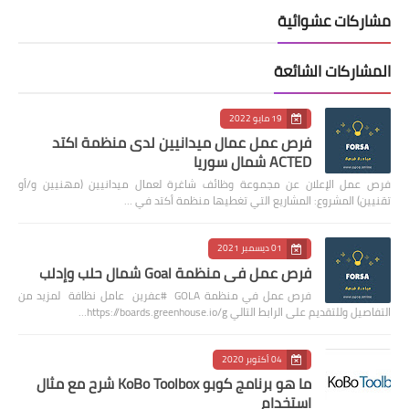
مشاركات عشوائية
المشاركات الشائعة
19 مايو 2022
فرص عمل عمال ميدانيين لدى منظمة اكتد
ACTED شمال سوريا
فرص عمل الإعلان عن مجموعة وظائف شاغرة لعمال ميدانيين (مهنيين و/أو
تقنيين) المشروع: المشاريع التي تغطيها منظمة أكتد في …
01 ديسمبر 2021
فرص عمل في منظمة Goal شمال حلب وإدلب
فرص عمل في منظمة GOLA #عفرين عامل نظافة لمزيد من
التفاصيل وللتقديم على الرابط التالي https://boards.greenhouse.io/g…
04 أكتوبر 2020
ما هو برنامج كوبو KoBo Toolbox شرح مع مثال
استخدام