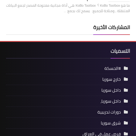
ما هو KoBo Toolbox ؟ KoBo Toolbox هي أداة مجانية مفتوحة المصدر لجمع البيانات
المتنقلة ، ومتاحة للجميع. يسمح لك بجمع …
المشاركات الأخيرة
التسميات
#الحسكة
خارج سوريا
داخل سوريا
داخل سوريا،
دورات تدريبية
شرق سوريا
فرص عمل في العراق