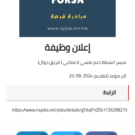
إعلان وظيفة
ميسر انشطة دعم نفسي اجتماعي ( فريق جوال)
آخر موعد للتقديم: 2024-09-25
الرابط:
https://www.nsjobs.net/jobs/details/gTdvjFhZEb1726298275