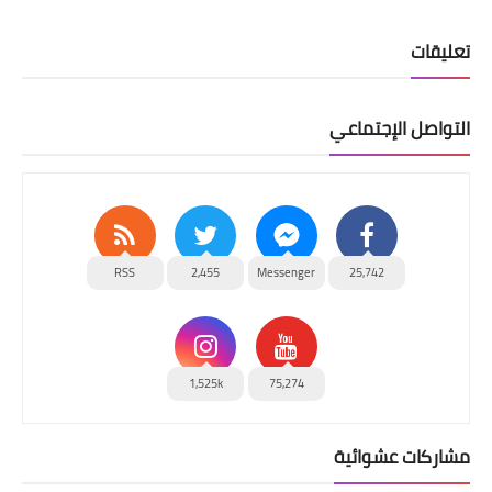
تعليقات
التواصل الإجتماعي
RSS
2,455
Messenger
25,742
1,525k
75,274
مشاركات عشوائية