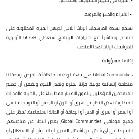
• الخبرة في تقييم الاحتياجات والمخاطر.
• الالتزام والصبر والمرونة.
نشجع بشدة المرشحات الإناث اللاتي لديهن الخبرة المطلوبة على
التقدم، وتماشياً مع احتياجات البرنامج، ستعطي GC/GH الأولوية
للمرشحات الإناث لهذا المنصب.
إخلاء المسؤولية
Global Communities هي جهة توظيف متكافئة الفرص. وبصفتنا
منظمة إنسانية دولية، فإننا نحترم ونقدر التنوع ونضمن أن جميع
المتقدمين المؤهلين يتلقون الاعتبار فقط بناءً على الخبرة والقدرات
المطلوبة بغض النظر عن العرق أو اللون أو الجنس أو التوجه الجنسي
أو العمر أو العرق أو الدين أو الإعاقة أو الحالة الاجتماعية. يُحظر على
جميع موظفي Global Communities، بغض النظر عن مناصبهم،
الانخراط في أي شكل من أشكال التمييز أو التحرش أو الاستغلال أو