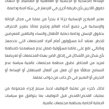
الإساءة (الجسدية أو الجنسية أو العاطفية أو اللفظية)، أو انتهاك
حقوق الآخرين بأي طريقة أخرى في الازدهار في بيئة آمنة وداعمة.
نعتبر المبادئ الإنسانية جزءًا لا يتجزأ من عملنا في مجال الإغاثة
والإنسانية في جميع أنحاء العالم ونلتزم تمامًا بتعزيز الاعتراف
بحقوق الإنسان، وخاصة حماية الأطفال والنساء والبالغين المعرضين
للخطر. نعتقد أننا مسؤولون أمام أفراد المجتمعات التي نخدمها،
وبالتالي، تقع على عاتقنا مسؤولية ضمان عدم مساهمتنا كمنظمة
بأي شكل من الأشكال في إلحاق الضرر بهذه المجتمعات أو تعريضها
لمزيد من المخاطر. تطبق منظمة مجتمعات عالمية سياسة عدم
التسامح مطلقًا مع أي فعل من أفعال الاستغلال أو الإساءة أو
التحرش أو التمييز في كل جانب من جوانب عملها.
لذلك، كجزء من عملية التوظيف لدينا، سيتم إجراء مجموعة من
عمليات الفحص/الفحص قبل التوظيف بما يتوافق مع سياسات
الحماية الخاصة بمنظمة مجتمعات عالمية.