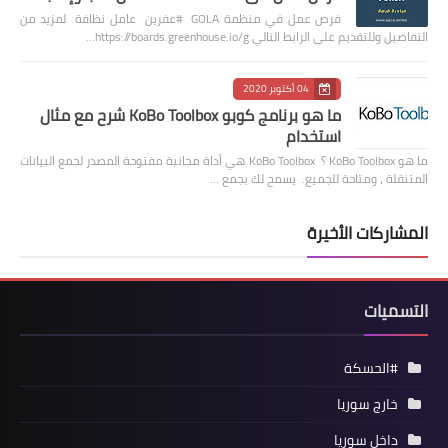
فرص عمل في منظمة GOLA #عفرين عامل نظافة لمزيد من
التفاصيل وللتقديم على الرابط التالي https://boards.greenhouse.io/g…
04 أكتوبر 2020
ما هو برنامج كوبو KoBo Toolbox شرح مع مثال
استخدام
ما هو KoBo Toolbox ؟ KoBo Toolbox هي أداة مجانية مفتوحة المصدر لجمع البيانات
المتنقلة ، ومتاحة للجميع. يسمح لك بجمع …
المشاركات الأخيرة
التسميات
#الحسكة
خارج سوريا
داخل سوريا