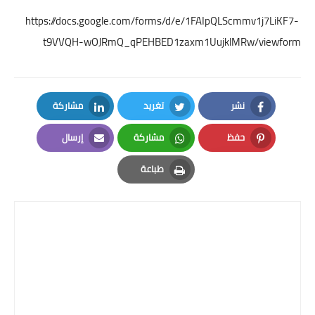
https://docs.google.com/forms/d/e/1FAIpQLScmmv1j7LiKF7-
t9VVQH-wOJRmQ_qPEHBED1zaxm1UujklMRw/viewform
نشر
تغريد
مشاركة
LinkedIn
Twitter
Facebook
حفظ
مشاركة
إرسال
Email
Whatsapp
Pinterest
طباعة
Print