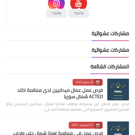
1,525k
75,274
مشاركات عشوائية
مشاركات عشوائية
المشاركات الشائعة
19 مايو 2022
فرص عمل عمال ميدانيين لدى منظمة اكتد
ACTED شمال سوريا
فرص عمل الإعلان عن مجموعة وظائف شاغرة لعمال ميدانيين (مهنيين و/أو
تقنيين) المشروع: المشاريع التي تغطيها منظمة أكتد في …
01 ديسمبر 2021
فرص عمل في منظمة Goal شمال حلب وإدلب