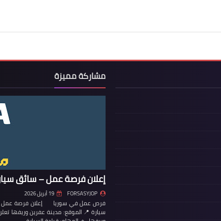
مشاركة مميزة
إعلان فرصة عمل – سائق سيار
FORSASYJOP
19 أبريل 2026
فرص عمل في سوريا إعلان فرصة عمل – س
سيارة 📍 الموقع: مدينة عفرين وريفها تع
وريفها. 🔹 المهام: قيادة السيارة…