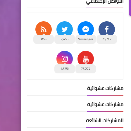
التواصل الإجتماعي
RSS
2,455
Messenger
25,742
1,525k
75,274
مشاركات عشوائية
مشاركات عشوائية
المشاركات الشائعة