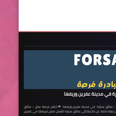
ة في مدينة عفرين وريفها
ائق سيارة في مدينة عفرين وريفها 📢 إعلان فرصة عمل – سائق
لن جهة خاصة عن حاجتها إلى سائق سيارة للعمل ضمن فريقها في عفرين