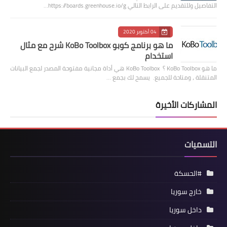
التفاصيل وللتقديم على الرابط التالي https://boards.greenhouse.io/g…
04 أكتوبر 2020
ما هو برنامج كوبو KoBo Toolbox شرح مع مثال
استخدام
ما هو KoBo Toolbox ؟ KoBo Toolbox هي أداة مجانية مفتوحة المصدر لجمع البيانات
المتنقلة ، ومتاحة للجميع. يسمح لك بجمع …
المشاركات الأخيرة
التسميات
#الحسكة
خارج سوريا
داخل سوريا