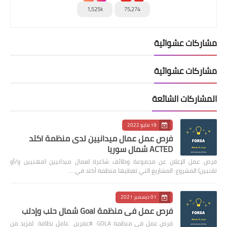
1,525k
75,274
مشاركات عشوائية
مشاركات عشوائية
المشاركات الشائعة
19 مايو 2022
فرص عمل عمال ميدانيين لدى منظمة اكتد
ACTED شمال سوريا
فرص عمل الإعلان عن مجموعة وظائف شاغرة لعمال ميدانيين (مهنيين و/أو
تقنيين) المشروع: المشاريع التي تغطيها منظمة أكتد في …
01 ديسمبر 2021
فرص عمل في منظمة Goal شمال حلب وإدلب
فرص عمل في منظمة GOLA #عفرين عامل نظافة لمزيد من