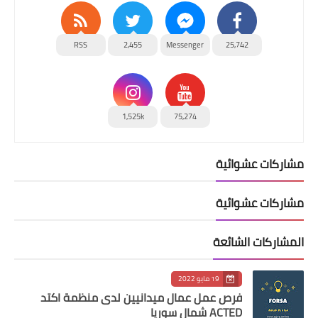
RSS
2,455
Messenger
25,742
1,525k
75,274
مشاركات عشوائية
مشاركات عشوائية
المشاركات الشائعة
19 مايو 2022
فرص عمل عمال ميدانيين لدى منظمة اكتد
ACTED شمال سوريا