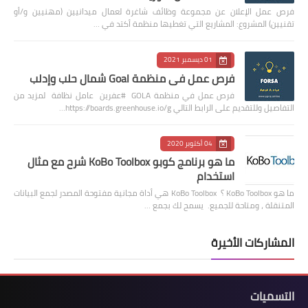
فرص عمل الإعلان عن مجموعة وظائف شاغرة لعمال ميدانيين (مهنيين و/أو
تقنيين) المشروع: المشاريع التي تغطيها منظمة أكتد في …
01 ديسمبر 2021
فرص عمل في منظمة Goal شمال حلب وإدلب
فرص عمل في منظمة GOLA #عفرين عامل نظافة لمزيد من
التفاصيل وللتقديم على الرابط التالي https://boards.greenhouse.io/g…
04 أكتوبر 2020
ما هو برنامج كوبو KoBo Toolbox شرح مع مثال
استخدام
ما هو KoBo Toolbox ؟ KoBo Toolbox هي أداة مجانية مفتوحة المصدر لجمع البيانات
المتنقلة ، ومتاحة للجميع. يسمح لك بجمع …
المشاركات الأخيرة
التسميات