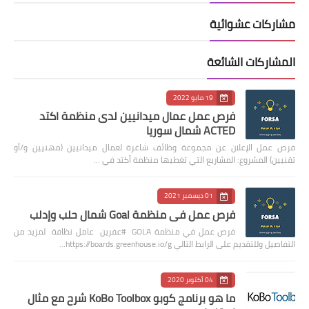
مشاركات عشوائية
المشاركات الشائعة
19 مايو 2022
فرص عمل عمال ميدانيين لدى منظمة اكتد
ACTED شمال سوريا
فرص عمل الإعلان عن مجموعة وظائف شاغرة لعمال ميدانيين (مهنيين و/أو
تقنيين) المشروع: المشاريع التي تغطيها منظمة أكتد في …
01 ديسمبر 2021
فرص عمل في منظمة Goal شمال حلب وإدلب
فرص عمل في منظمة GOLA #عفرين عامل نظافة لمزيد من
التفاصيل وللتقديم على الرابط التالي https://boards.greenhouse.io/g…
04 أكتوبر 2020
ما هو برنامج كوبو KoBo Toolbox شرح مع مثال