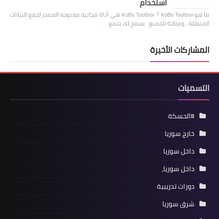
استخدام
ما هو KoBo Toolbox ؟ KoBo Toolbox هي أداة مجانية مفتوحة المصدر لجمع البيانات
المتنقلة ، ومتاحة للجميع. يسمح لك بجمع …
المشاركات الأخيرة
التسميات
#الحسكة
خارج سوريا
داخل سوريا
داخل سوريا،
دورات تدريبية
شرق سوريا