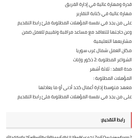
قدرة ومهارة عالية في إدارة الفريق
مهارة عالية في كتابة التقارير
على من يجد في نفسه المؤهلات المطلوبة ملئ رابط التقديم
وعن حاجتها للتعاقد مع مساعد مراقبة وتقييم للعمل ضمن
مشاريعها التعليمية
مكان العمل :شمال غرب سوريا
الشواغر المطلوبة :2 ذكور وإناث
مدة العقد : ثلاثة أشهر
المؤهلات المطلوبة :
معهد متوسط إدارة أعمال كحد أدنى أو ما يعادلها
على من يجد في نفسه المؤهلات المطلوبة ملئ رابط التقديم
رابط التقديم:
ScC3AhPIa55qfn7Ee8wjRhc9iNvvvEdbUU9wlKvcq14ZnjEOw/viewform?