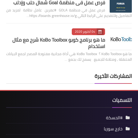
فرص عمل في منظمة Goal شمال حلب وإدلب
فرص عمل في منظمة GOLA #عفرين عامل نظافة لمزيد من
التفاصيل وللتقديم على الرابط التالي https://boards.greenhouse.io/g…
04 أكتوبر 2020
ما هو برنامج كوبو KoBo Toolbox شرح مع مثال
استخدام
ما هو KoBo Toolbox ؟ KoBo Toolbox هي أداة مجانية مفتوحة المصدر لجمع البيانات
المتنقلة ، ومتاحة للجميع. يسمح لك بجمع …
المشاركات الأخيرة
التسميات
#الحسكة
خارج سوريا