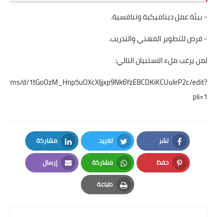
- بيئة عمل ديناميكية وتنافسية.
- فرص للتطوير المهني والتدريب.
لمن يرغب ملء الاستبيان التالي:
om/forms/d/1tGoOzM_Hnp5uOXcXljjxp9Nk6YzEBCDKiKCUulirP2c/edit?
pli=1
نشر
تغريد
مشاركة
LinkedIn
Twitter
Facebook
حفظ
مشاركة
إرسال
Email
Whatsapp
Pinterest
طباعة
Print