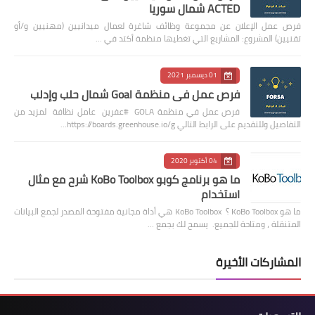
ACTED شمال سوريا
فرص عمل الإعلان عن مجموعة وظائف شاغرة لعمال ميدانيين (مهنيين و/أو
تقنيين) المشروع: المشاريع التي تغطيها منظمة أكتد في …
01 ديسمبر 2021
فرص عمل في منظمة Goal شمال حلب وإدلب
فرص عمل في منظمة GOLA #عفرين عامل نظافة لمزيد من
التفاصيل وللتقديم على الرابط التالي https://boards.greenhouse.io/g…
04 أكتوبر 2020
ما هو برنامج كوبو KoBo Toolbox شرح مع مثال
استخدام
ما هو KoBo Toolbox ؟ KoBo Toolbox هي أداة مجانية مفتوحة المصدر لجمع البيانات
المتنقلة ، ومتاحة للجميع. يسمح لك بجمع …
المشاركات الأخيرة