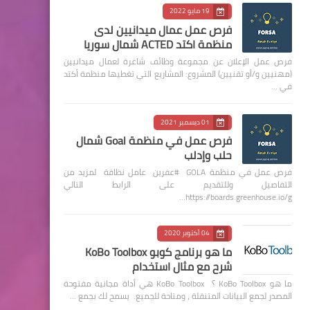
19 مايو 2022
فرص عمل عمال ميدانيين لدى
منظمة اكتد ACTED شمال سوريا
فرص عمل الإعلان عن مجموعة وظائف شاغرة لعمال ميدانيين
(مهنيين و/أو تقنيين) المشروع: المشاريع التي تغطيها منظمة أكتد
في …
01 ديسمبر 2021
فرص عمل في منظمة Goal شمال
حلب وإدلب
فرص عمل في منظمة GOLA #عفرين عامل نظافة لمزيد من
التفاصيل وللتقديم على الرابط التالي
https://boards.greenhouse.io/g…
04 أكتوبر 2020
ما هو برنامج كوبو KoBo Toolbox
شرح مع مثال استخدام
ما هو KoBo Toolbox ؟ KoBo Toolbox هي أداة مجانية مفتوحة
المصدر لجمع البيانات المتنقلة ، ومتاحة للجميع. يسمح لك بجمع …