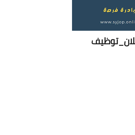
لان_توظيف