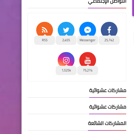
التواصل الإجتماعي
RSS
2,455
Messenger
25,742
1,525k
75,274
مشاركات عشوائية
مشاركات عشوائية
المشاركات الشائعة