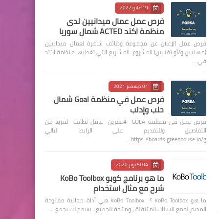
19 مايو 2022
فرص عمل عمال ميدانيين لدى
منظمة اكتد ACTED شمال سوريا
فرص عمل الإعلان عن مجموعة وظائف شاغرة لعمال ميدانيين
(مهنيين و/أو تقنيين) المشروع: المشاريع التي تغطيها منظمة أكتد
في …
01 ديسمبر 2021
فرص عمل في منظمة Goal شمال
حلب وإدلب
فرص عمل في منظمة GOLA #عفرين عامل نظافة لمزيد من
التفاصيل وللتقديم على الرابط التالي
https://boards.greenhouse.io/g…
04 أكتوبر 2020
ما هو برنامج كوبو KoBo Toolbox
شرح مع مثال استخدام
ما هو KoBo Toolbox ؟ KoBo Toolbox هي أداة مجانية مفتوحة
المصدر لجمع البيانات المتنقلة ، ومتاحة للجميع. يسمح لك بجمع …