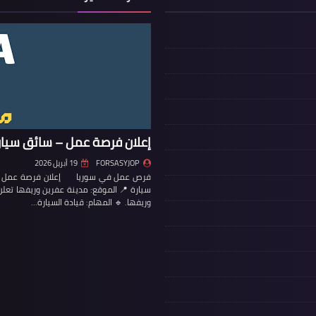
إعلان فرصة عمل – سائق سيار
FORSASYJOP
19 أبريل 2026
فرص عمل في سوريا إعلان فرصة عمل – س
سيارة 📍 الموقع: مدينة عفرين وريفها تع
وريفها. 🔹 المهام: قيادة السيارة…