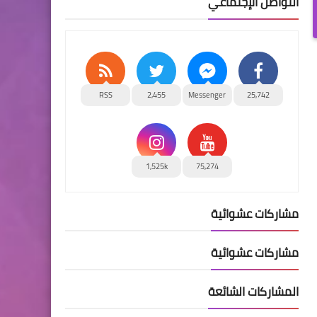
التواصل الإجتماعي
RSS
2,455
Messenger
25,742
1,525k
75,274
مشاركات عشوائية
مشاركات عشوائية
المشاركات الشائعة