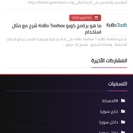
التفاصيل وللتقديم على الرابط التالي https://boards.greenhouse.io/g…
04 أكتوبر 2020
ما هو برنامج كوبو KoBo Toolbox شرح مع مثال
استخدام
ما هو KoBo Toolbox ؟ KoBo Toolbox هي أداة مجانية مفتوحة المصدر لجمع البيانات
المتنقلة ، ومتاحة للجميع. يسمح لك بجمع …
المشاركات الأخيرة
التسميات
#الحسكة
خارج سوريا
داخل سوريا
داخل سوريا،