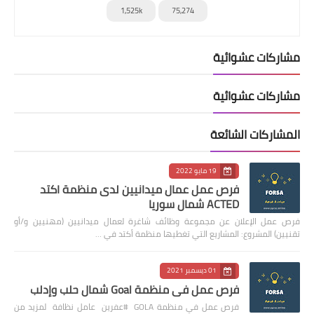
1,525k
75,274
مشاركات عشوائية
مشاركات عشوائية
المشاركات الشائعة
19 مايو 2022
فرص عمل عمال ميدانيين لدى منظمة اكتد
ACTED شمال سوريا
فرص عمل الإعلان عن مجموعة وظائف شاغرة لعمال ميدانيين (مهنيين و/أو
تقنيين) المشروع: المشاريع التي تغطيها منظمة أكتد في …
01 ديسمبر 2021
فرص عمل في منظمة Goal شمال حلب وإدلب
فرص عمل في منظمة GOLA #عفرين عامل نظافة لمزيد من