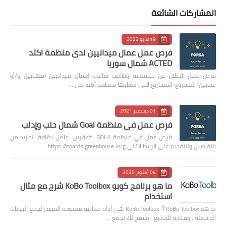
المشاركات الشائعة
19 مايو 2022
فرص عمل عمال ميدانيين لدى منظمة اكتد
ACTED شمال سوريا
فرص عمل الإعلان عن مجموعة وظائف شاغرة لعمال ميدانيين (مهنيين و/أو
تقنيين) المشروع: المشاريع التي تغطيها منظمة أكتد في …
01 ديسمبر 2021
فرص عمل في منظمة Goal شمال حلب وإدلب
فرص عمل في منظمة GOLA #عفرين عامل نظافة لمزيد من
التفاصيل وللتقديم على الرابط التالي https://boards.greenhouse.io/g…
04 أكتوبر 2020
ما هو برنامج كوبو KoBo Toolbox شرح مع مثال
استخدام
ما هو KoBo Toolbox ؟ KoBo Toolbox هي أداة مجانية مفتوحة المصدر لجمع البيانات
المتنقلة ، ومتاحة للجميع. يسمح لك بجمع …