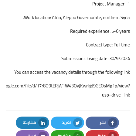
1- Project Manager:
Work location: Afrin, Aleppo Governorate, northern Syria.
Required experience: 5-6 years
Contract type: Full time
Submission closing date: 30/9/2024
You can access the vacancy details through the following link:
ive.google.com/file/d/17r8O9tERjW1W43QvJKwrkjd9GEOsMg1p/view?
usp=drive_link
نشر
تغريد
مشاركة
LinkedIn
Twitter
Facebook
حفظ
مشاركة
إرسال