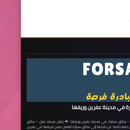
ة في مدينة عفرين وريفها
ائق سيارة في مدينة عفرين وريفها 📢 إعلان فرصة عمل – سائق
لن جهة خاصة عن حاجتها إلى سائق سيارة للعمل ضمن فريقها في عفرين