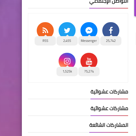
التواصل الإجتماعي
RSS
2,455
Messenger
25,742
1,525k
75,274
مشاركات عشوائية
مشاركات عشوائية
المشاركات الشائعة