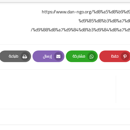
https://www.dan-ngo.org/%d8%a5%d8%b9
%d9%85%d8%b3%d8%a7%d
%d9%88%d8%a7%d9%84%d8%b3%d9%84%d8%a7%d
حفظ
مشاركة
إرسال
طباعة
Print
Email
Whatsapp
Pinterest