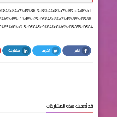
%d9%84%d8%a7%d9%86-%d8%b4%d8%a7%d8%ba%d8%b1-
8%b9%d8%af-%d8%a7%d9%84%d8%a3%d9%85%d9%86-
9%85%d8%a9-%d9%84%d9%84%d8%b9%d9%85%d9%84/
نشر
تغريد
مشاركة
LinkedIn
Twitter
Facebook
قد تُعجبك هذه المشاركات