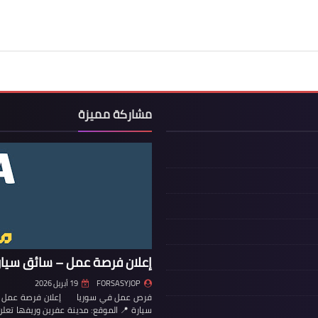
مشاركة مميزة
إعلان فرصة عمل – سائق سيار
FORSASYJOP
19 أبريل 2026
فرص عمل في سوريا إعلان فرصة عمل – س
سيارة 📍 الموقع: مدينة عفرين وريفها تع