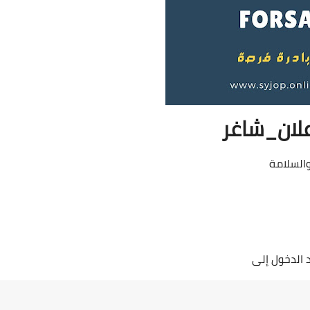
لان_شاغر
السلامة
د الدخول إلى