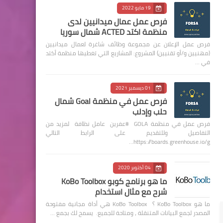
19 مايو 2022
فرص عمل عمال ميدانيين لدى
منظمة اكتد ACTED شمال سوريا
فرص عمل الإعلان عن مجموعة وظائف شاغرة لعمال ميدانيين
(مهنيين و/أو تقنيين) المشروع: المشاريع التي تغطيها منظمة أكتد
في …
01 ديسمبر 2021
فرص عمل في منظمة Goal شمال
حلب وإدلب
فرص عمل في منظمة GOLA #عفرين عامل نظافة لمزيد من
التفاصيل وللتقديم على الرابط التالي
https://boards.greenhouse.io/g…
04 أكتوبر 2020
ما هو برنامج كوبو KoBo Toolbox
شرح مع مثال استخدام
ما هو KoBo Toolbox ؟ KoBo Toolbox هي أداة مجانية مفتوحة
المصدر لجمع البيانات المتنقلة ، ومتاحة للجميع. يسمح لك بجمع …