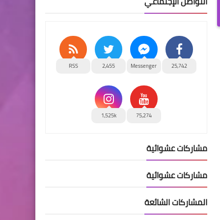
التواصل الإجتماعي
RSS
2,455
Messenger
25,742
1,525k
75,274
مشاركات عشوائية
مشاركات عشوائية
المشاركات الشائعة