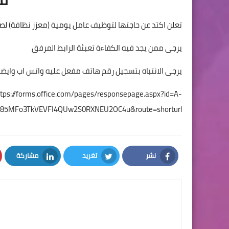
تعلن اكتد عن حاجتها لتوظيف عامل يومية (معزز نظافة) لصا
يرجى ممن يجد فيه الكفاءة تعبئة الرابط المرفق
يرجى الانتباه بتسجيل رقم هاتف مفعل عليه واتس اب وايض
ttps://forms.office.com/pages/responsepage.aspx?id=A-
k85MFo3TkVEVFI4QUw2S0RXNEU2OC4u&route=shorturl
نشر
تغريد
مشاركة
LinkedIn
Twitter
Facebook