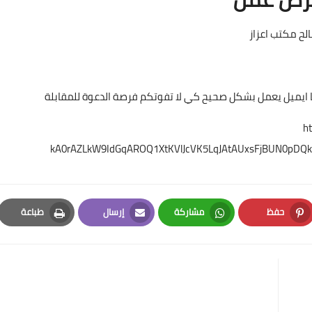
لح مكتب اعزاز
ا ايميل يعمل بشكل صحيح كي لا تفوتكم فرصة الدعوة للمقابلة
h
kA0rAZLkW9IdGqAROQ1XtKVlJcVK5LqJAtAUxsFjBUN0pDQ
حفظ
مشاركة
إرسال
طباعة
Print
Email
Whatsapp
Pinterest