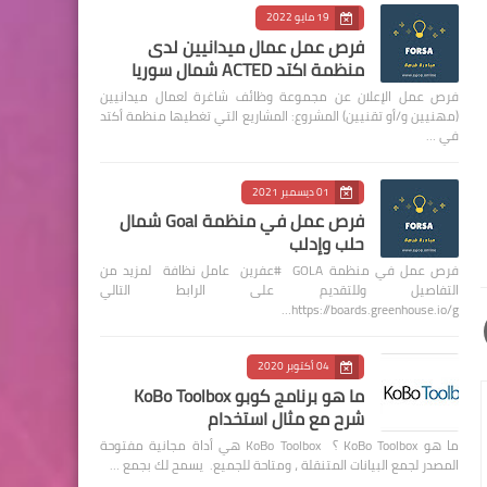
19 مايو 2022
فرص عمل عمال ميدانيين لدى
منظمة اكتد ACTED شمال سوريا
فرص عمل الإعلان عن مجموعة وظائف شاغرة لعمال ميدانيين
(مهنيين و/أو تقنيين) المشروع: المشاريع التي تغطيها منظمة أكتد
في …
01 ديسمبر 2021
فرص عمل في منظمة Goal شمال
حلب وإدلب
فرص عمل في منظمة GOLA #عفرين عامل نظافة لمزيد من
التفاصيل وللتقديم على الرابط التالي
https://boards.greenhouse.io/g…
04 أكتوبر 2020
ما هو برنامج كوبو KoBo Toolbox
شرح مع مثال استخدام
ما هو KoBo Toolbox ؟ KoBo Toolbox هي أداة مجانية مفتوحة
المصدر لجمع البيانات المتنقلة ، ومتاحة للجميع. يسمح لك بجمع …