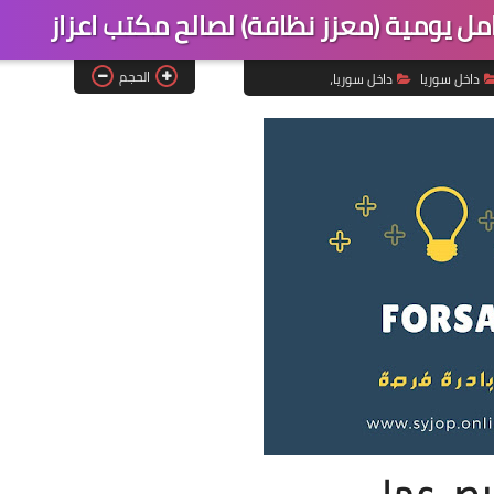
مل يومية (معزز نظافة) لصالح مكتب اعزاز
الحجم
داخل سوريا
داخل سوريا،
ص عمل