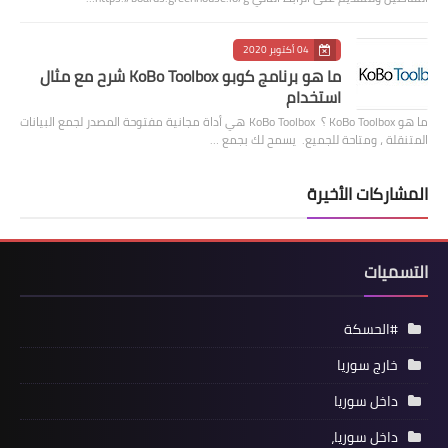
04 أكتوبر 2020
ما هو برنامج كوبو KoBo Toolbox شرح مع مثال
استخدام
ما هو KoBo Toolbox ؟ KoBo Toolbox هي أداة مجانية مفتوحة المصدر لجمع البيانات
المتنقلة ، ومتاحة للجميع. يسمح لك بجمع …
المشاركات الأخيرة
التسميات
#الحسكة
خارج سوريا
داخل سوريا
داخل سوريا،