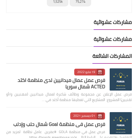
1,525k
75,274
مشاركات عشوائية
مشاركات عشوائية
المشاركات الشائعة
19 مايو 2022
فرص عمل عمال ميدانيين لدى منظمة اكتد
ACTED شمال سوريا
فرص عمل الإعلان عن مجموعة وظائف شاغرة لعمال ميدانيين (مهنيين و/أو
تقنيين) المشروع: المشاريع التي تغطيها منظمة أكتد في …
01 ديسمبر 2021
فرص عمل في منظمة Goal شمال حلب وإدلب
فرص عمل في منظمة GOLA #عفرين عامل نظافة لمزيد من
التفاصيل وللتقديم على الرابط التالي https://boards.greenhouse.io/g…