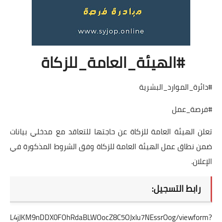
#الهيئة_العامة_للزكاة
#دائرة_الموارد_البشرية
#فرصة_عمل
تعلن الهيئة العامة للزكاة عن حاجتها للتعاقد مع مدخلي بيانات
ضمن نطاق عمل الهيئة العامة للزكاة وفق الشروط المذكورة في
الإعلان.
رابط التسجيل:
cAnHdZL4jJKM9nDDX0FOhRdaBLWOocZ8C5OJxlu7NEssrOog/viewform?