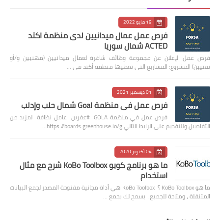
19 مايو 2022
فرص عمل عمال ميدانيين لدى منظمة اكتد
ACTED شمال سوريا
فرص عمل الإعلان عن مجموعة وظائف شاغرة لعمال ميدانيين (مهنيين و/أو
تقنيين) المشروع: المشاريع التي تغطيها منظمة أكتد في …
01 ديسمبر 2021
فرص عمل في منظمة Goal شمال حلب وإدلب
فرص عمل في منظمة GOLA #عفرين عامل نظافة لمزيد من
التفاصيل وللتقديم على الرابط التالي https://boards.greenhouse.io/g…
04 أكتوبر 2020
ما هو برنامج كوبو KoBo Toolbox شرح مع مثال
استخدام
ما هو KoBo Toolbox ؟ KoBo Toolbox هي أداة مجانية مفتوحة المصدر لجمع البيانات
المتنقلة ، ومتاحة للجميع. يسمح لك بجمع …