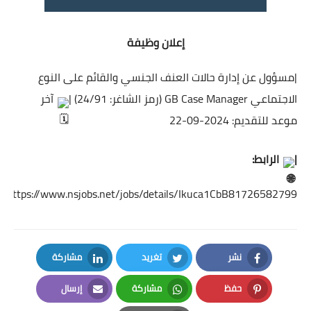
إعلان وظيفة
|مسؤول عن إدارة حالات العنف الجنسي والقائم على النوع
الاجتماعي GB Case Manager (رمز الشاغر: 24/91) |
آخر
موعد للتقديم: 2024-09-22
|
الرابط:
https://www.nsjobs.net/jobs/details/Ikuca1CbB81726582799
نشر
تغريد
مشاركة
LinkedIn
Twitter
Facebook
حفظ
مشاركة
إرسال
Email
Whatsapp
Pinterest