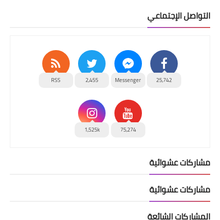
التواصل الإجتماعي
RSS
2,455
Messenger
25,742
1,525k
75,274
مشاركات عشوائية
مشاركات عشوائية
المشاركات الشائعة