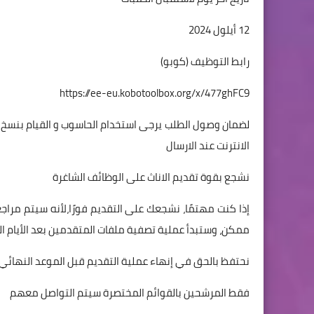
12 أيلول 2024
رابط التوظيف (كوبو)
https://ee-eu.kobotoolbox.org/x/477ghFC9
لضمان وصول الطلب يرجى استخدام الحاسوب و القيام بنسخ ا
الانترنت عند الارسال
نشجع بقوة تقديم الاناث على الوظائف الشاغرة
إذا كنت مهتمًا، نشجعك على التقديم فورًا،لأنه سيتم مر
ممكن، وستبدأ عملية تصفية ملفات المتقدمين بعد الأيام الث
نحتفظ بالحق في إنهاء عملية التقديم قبل الموعد النهائي ا
فقط المرشحين بالقوائم المختصرة سيتم التواصل معهم