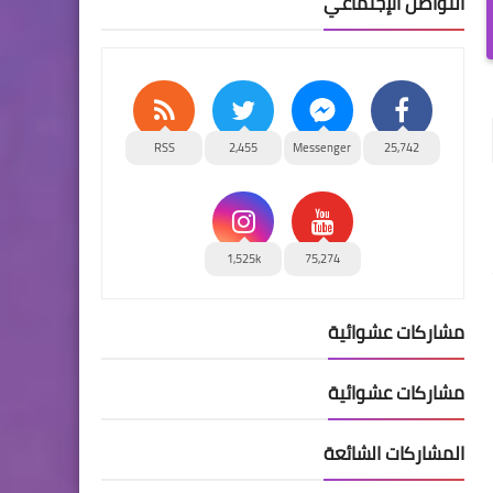
التواصل الإجتماعي
RSS
2,455
Messenger
25,742
1,525k
75,274
مشاركات عشوائية
مشاركات عشوائية
المشاركات الشائعة