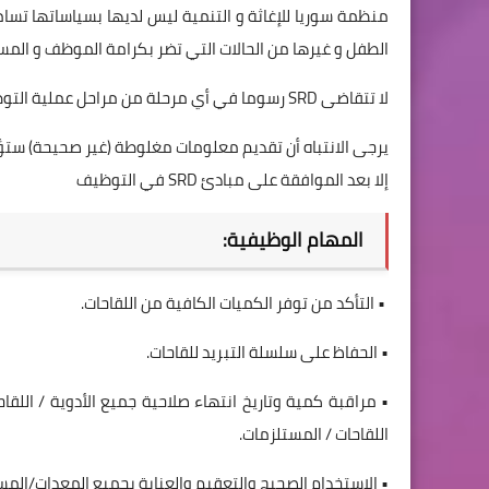
منظمة سوريا للإغاثة و التنمية ليس لديها بسياساتها تسام
الطفل و غيرها من الحالات التي تضر بكرامة الموظف و المس
لا تتقاضى SRD رسوما في أي مرحلة من مراحل عملية التوظيف.
يرجى الانتباه أن تقديم معلومات مغلوطة (غير صحيحة) ستؤد
إلا بعد الموافقة على مبادئ SRD في التوظيف
المهام الوظيفية:
• التأكد من توفر الكميات الكافية من اللقاحات.
• الحفاظ على سلسلة التبريد للقاحات.
• مراقبة كمية وتاريخ انتهاء صلاحية جميع الأدوية / الل
اللقاحات / المستلزمات.
• الاستخدام الصحيح والتعقيم والعناية بجميع المعدات/المس