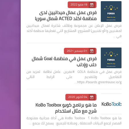
19 مايو 2022
فرص عمل عمال ميدانيين لدى
منظمة اكتد ACTED شمال سوريا
فرص عمل الإعلان عن مجموعة وظائف شاغرة لعمال ميدانيين
(مهنيين و/أو تقنيين) المشروع: المشاريع التي تغطيها منظمة أكتد
في …
01 ديسمبر 2021
فرص عمل في منظمة Goal شمال
حلب وإدلب
فرص عمل في منظمة GOLA #عفرين عامل نظافة لمزيد من
التفاصيل وللتقديم على الرابط التالي
https://boards.greenhouse.io/g…
04 أكتوبر 2020
ما هو برنامج كوبو KoBo Toolbox
شرح مع مثال استخدام
ما هو KoBo Toolbox ؟ KoBo Toolbox هي أداة مجانية مفتوحة
المصدر لجمع البيانات المتنقلة ، ومتاحة للجميع. يسمح لك بجمع …