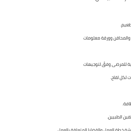
طعيم.
بر والمحاقن وورقة معلومات
وية للمرضى وفقً لتوجيهات
 لكل لقاح.
افة.
فين الطبيين.
ة خطة العمل والقضايا المتعلقة بالعمل.