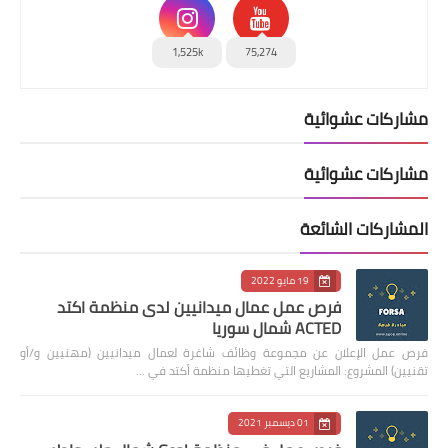
1,525k
75,274
مشاركات عشوائية
مشاركات عشوائية
المشاركات الشائعة
19 مايو 2022
فرص عمل عمال ميدانيين لدى منظمة اكتد
ACTED شمال سوريا
فرص عمل الإعلان عن مجموعة وظائف شاغرة لعمال ميدانيين (مهنيين و/أو
تقنيين) المشروع: المشاريع التي تغطيها منظمة أكتد في …
01 ديسمبر 2021