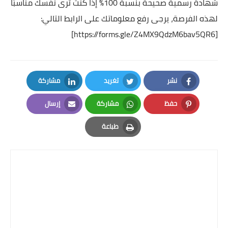
شهادة رسمية صحيحة بنسبة 100% إذا كنت ترى نفسك مناسبًا
لهذه الفرصة،
يرجى رفع معلوماتك على الرابط التالي:
]
https://forms.gle/Z4MX9QdzM6bav5QR6
[
نشر
تغريد
مشاركة
LinkedIn
Twitter
Facebook
حفظ
مشاركة
إرسال
Email
Whatsapp
Pinterest
طباعة
Print