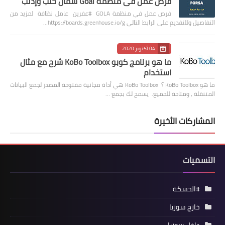
فرص عمل في منظمة Goal شمال حلب وإدلب
فرص عمل في منظمة GOLA #عفرين عامل نظافة لمزيد من
التفاصيل وللتقديم على الرابط التالي https://boards.greenhouse.io/g…
04 أكتوبر 2020
ما هو برنامج كوبو KoBo Toolbox شرح مع مثال
استخدام
ما هو KoBo Toolbox ؟ KoBo Toolbox هي أداة مجانية مفتوحة المصدر لجمع البيانات
المتنقلة ، ومتاحة للجميع. يسمح لك بجمع …
المشاركات الأخيرة
التسميات
#الحسكة
خارج سوريا