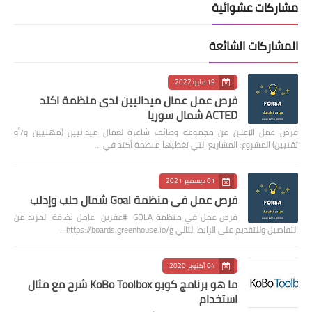
مشاركات عشوائية
المشاركات الشائعة
19 مايو 2022
فرص عمل عمال ميدانيين لدى منظمة اكتد
ACTED شمال سوريا
فرص عمل الإعلان عن مجموعة وظائف شاغرة لعمال ميدانيين (مهنيين و/أو
تقنيين) المشروع: المشاريع التي تغطيها منظمة أكتد في …
01 ديسمبر 2021
فرص عمل في منظمة Goal شمال حلب وإدلب
فرص عمل في منظمة GOLA #عفرين عامل نظافة لمزيد من
التفاصيل وللتقديم على الرابط التالي https://boards.greenhouse.io/g…
04 أكتوبر 2020
ما هو برنامج كوبو KoBo Toolbox شرح مع مثال
استخدام