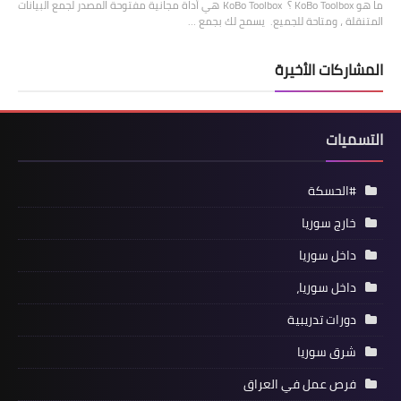
ما هو KoBo Toolbox ؟ KoBo Toolbox هي أداة مجانية مفتوحة المصدر لجمع البيانات
المتنقلة ، ومتاحة للجميع. يسمح لك بجمع …
المشاركات الأخيرة
التسميات
#الحسكة
خارج سوريا
داخل سوريا
داخل سوريا،
دورات تدريبية
شرق سوريا
فرص عمل في العراق