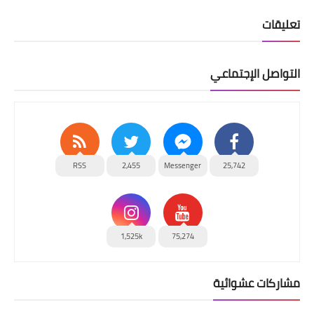
تعليقات
التواصل الإجتماعي
RSS
2,455
Messenger
25,742
1,525k
75,274
مشاركات عشوائية