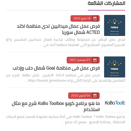
المشاركات الشائعة
19 مايو 2022
فرص عمل عمال ميدانيين لدى منظمة اكتد
ACTED شمال سوريا
فرص عمل الإعلان عن مجموعة وظائف شاغرة لعمال ميدانيين (مهنيين و/أو
تقنيين) المشروع: المشاريع التي تغطيها منظمة أكتد في …
01 ديسمبر 2021
فرص عمل في منظمة Goal شمال حلب وإدلب
فرص عمل في منظمة GOLA #عفرين عامل نظافة لمزيد من
التفاصيل وللتقديم على الرابط التالي https://boards.greenhouse.io/g…
04 أكتوبر 2020
ما هو برنامج كوبو KoBo Toolbox شرح مع مثال
استخدام
ما هو KoBo Toolbox ؟ KoBo Toolbox هي أداة مجانية مفتوحة المصدر لجمع البيانات
المتنقلة ، ومتاحة للجميع. يسمح لك بجمع …