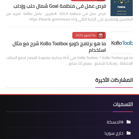
فرص عمل في منظمة Goal شمال حلب وإدلب
فرص عمل في منظمة GOLA #عفرين عامل نظافة لمزيد من
التفاصيل وللتقديم على الرابط التالي https://boards.greenhouse.io/g…
04 أكتوبر 2020
ما هو برنامج كوبو KoBo Toolbox شرح مع مثال
استخدام
ما هو KoBo Toolbox ؟ KoBo Toolbox هي أداة مجانية مفتوحة المصدر لجمع البيانات
المتنقلة ، ومتاحة للجميع. يسمح لك بجمع …
المشاركات الأخيرة
التسميات
#الحسكة
خارج سوريا