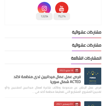
1,525k
75,274
مشاركات عشوائية
مشاركات عشوائية
المشاركات الشائعة
19 مايو 2022
فرص عمل عمال ميدانيين لدى منظمة اكتد
ACTED شمال سوريا
فرص عمل الإعلان عن مجموعة وظائف شاغرة لعمال ميدانيين (مهنيين و/أو
تقنيين) المشروع: المشاريع التي تغطيها منظمة أكتد في …
01 ديسمبر 2021