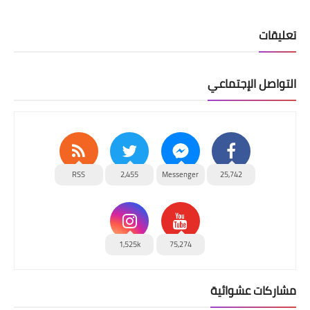
تعليقات
التواصل الإجتماعي
RSS
2,455
Messenger
25,742
1,525k
75,274
مشاركات عشوائية