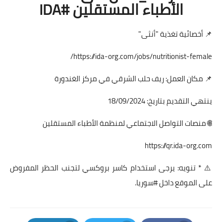
الأطباء المستقلين #IDA
📌 أخصائية تغذية "أنثى"
https://ida-org.com/jobs/nutritionist-female/
📌 مكان العمل: ريف حلب الشرقي في مركز الغندورة
ينتهي التقديم بتاريخ: 18/09/2024
🌐 منصات التواصل الاجتماعي لمنظمة الأطباء المستقلين
https://qr.ida-org.com
⚠️ * تنويه: يرجى استخدام كاسر بروكسي لتجنب الحظر المفروض
على الموقع داخل #سوريا.