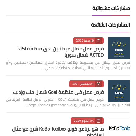
مشاركات عشوائية
المشاركات الشائعة
19 مايو 2022
فرص عمل عمال ميدانيين لدى منظمة اكتد
ACTED شمال سوريا
فرص عمل الإعلان عن مجموعة وظائف شاغرة لعمال ميدانيين (مهنيين و/أو
تقنيين) المشروع: المشاريع التي تغطيها منظمة أكتد في …
01 ديسمبر 2021
فرص عمل في منظمة Goal شمال حلب وإدلب
فرص عمل في منظمة GOLA #عفرين عامل نظافة لمزيد من
التفاصيل وللتقديم على الرابط التالي https://boards.greenhouse.io/g…
04 أكتوبر 2020
ما هو برنامج كوبو KoBo Toolbox شرح مع مثال
استخدام