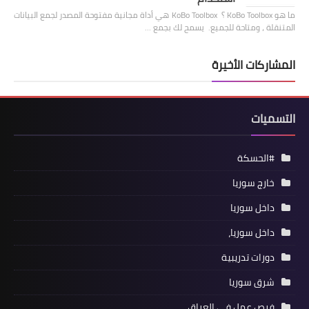
ما هو KoBo Toolbox ؟ KoBo Toolbox هي أداة مجانية مفتوحة المصدر لجمع البيانات
المتنقلة ، ومتاحة للجميع. يسمح لك بجمع …
المشاركات الأخيرة
التسميات
#الحسكة
خارج سوريا
داخل سوريا
داخل سوريا،
دورات تدريبية
شرق سوريا
فرص عمل في العراق