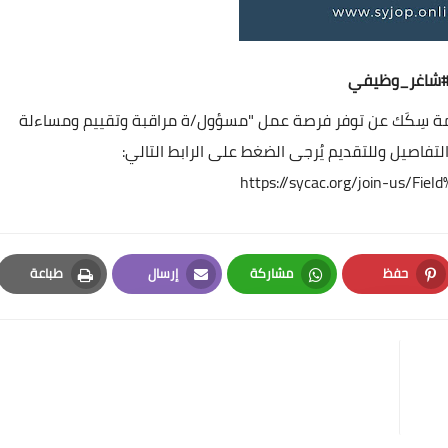
شاغر_وظيفي
مة سِكَك عن توفر فرصة عمل "مسؤول/ة مراقبة وتقييم ومساءلة
تفاصيل وللتقديم يُرجى الضغط على الرابط التالي:
https://sycac.org/join-us/
حفظ
مشاركة
إرسال
طباعة
Print
Email
Whatsapp
Pinterest