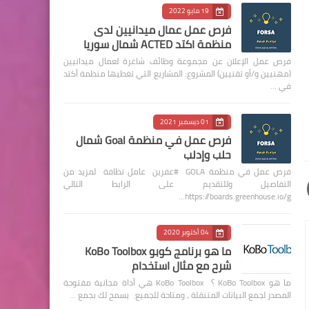
19 مايو 2022
فرص عمل عمال ميدانيين لدى
منظمة اكتد ACTED شمال سوريا
فرص عمل الإعلان عن مجموعة وظائف شاغرة لعمال ميدانيين
(مهنيين و/أو تقنيين) المشروع: المشاريع التي تغطيها منظمة أكتد
في …
01 ديسمبر 2021
فرص عمل في منظمة Goal شمال
حلب وإدلب
فرص عمل في منظمة GOLA #عفرين عامل نظافة لمزيد من
التفاصيل وللتقديم على الرابط التالي
https://boards.greenhouse.io/g…
04 أكتوبر 2020
ما هو برنامج كوبو KoBo Toolbox
شرح مع مثال استخدام
ما هو KoBo Toolbox ؟ KoBo Toolbox هي أداة مجانية مفتوحة
المصدر لجمع البيانات المتنقلة ، ومتاحة للجميع. يسمح لك بجمع …