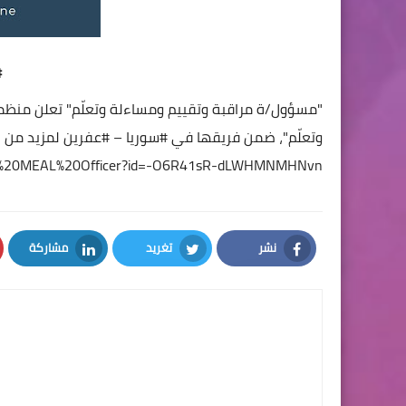
#
"مسؤول/ة مراقبة وتقييم ومساءلة وتعلّم" تعلن منظ
وتعلّم"، ضمن فريقها في
#سوريا
–
#عفرين
لمزيد من ال
Field%20MEAL%20Officer?id=-O6R41sR-dLWHMNMHNvn
نشر
تغريد
مشاركة
LinkedIn
Twitter
Facebook