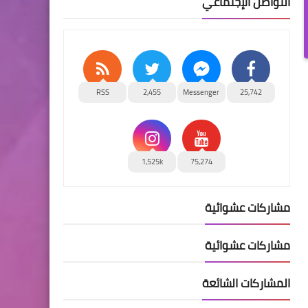
التواصل الإجتماعي
RSS
2,455
Messenger
25,742
1,525k
75,274
مشاركات عشوائية
مشاركات عشوائية
المشاركات الشائعة