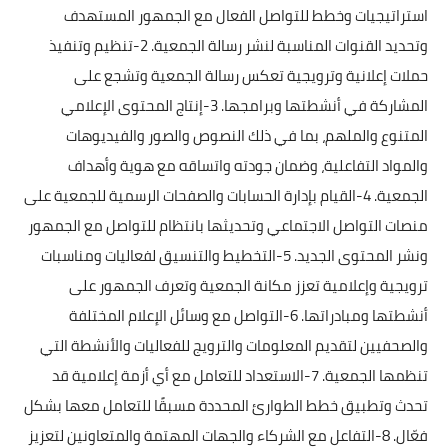
استراتيجيات وخطط للتواصل الفعال مع الجمهور المستهدف
وتحديد القنوات المناسبة لنشر رسالة الجمعية. 2-تنظيم وتنفيذ
حملات إعلانية وترويجية تعكس رسالة الجمعية وتشجع على
المشاركة في أنشطتها وبرامجها. 3-إنتاج المحتوى الإعلامي
المتنوع والملهم، بما في ذلك النصوص والصور والفيديوهات
والمواد التفاعلية، وضمان جودته واتساقه مع هوية وأهداف
الجمعية. 4-القيام بإدارة الحسابات والصفحات الرسمية للجمعية على
منصات التواصل الاجتماعي وتحديثها بانتظام للتواصل مع الجمهور
ونشر المحتوى الجديد. 5-التخطيط والتنسيق لفعاليات ومناسبات
ترويجية وإعلامية تعزز مكانة الجمعية وتعرف الجمهور على
أنشطتها ومبادراتها. 6-التواصل مع وسائل الإعلام المختلفة
والصحفيين لتقديم المعلومات والترويج للفعاليات والأنشطة التي
تنظمها الجمعية. 7-الاستعداد للتعامل مع أي أزمة إعلامية قد
تحدث وتطبيق خطط الطوارئ المحددة مسبقًا للتعامل معها بشكل
فعّال. 8-التفاعل مع الشركاء والجهات المهتمة والمتعاونين لتعزيز