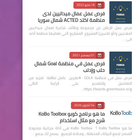
19 مايو 2022
فرص عمل عمال ميدانيين لدى
منظمة اكتد ACTED شمال سوريا
فرص عمل الإعلان عن مجموعة وظائف شاغرة لعمال ميدانيين
(مهنيين و/أو تقنيين) المشروع: المشاريع التي تغطيها منظمة أكتد
في …
01 ديسمبر 2021
فرص عمل في منظمة Goal شمال
حلب وإدلب
فرص عمل في منظمة GOLA #عفرين عامل نظافة لمزيد من
التفاصيل وللتقديم على الرابط التالي
https://boards.greenhouse.io/g…
04 أكتوبر 2020
ما هو برنامج كوبو KoBo Toolbox
شرح مع مثال استخدام
ما هو KoBo Toolbox ؟ KoBo Toolbox هي أداة مجانية مفتوحة
المصدر لجمع البيانات المتنقلة ، ومتاحة للجميع. يسمح لك بجمع …