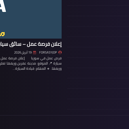
إعلان فرصة عمل – سائق سيار
FORSASYJOP
19 أبريل 2026
فرص عمل في سوريا إعلان فرصة عمل – س
سيارة 📍 الموقع: مدينة عفرين وريفها تع
وريفها. 🔹 المهام: قيادة السيارة…