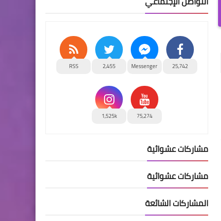
التواصل الإجتماعي
RSS
2,455
Messenger
25,742
1,525k
75,274
مشاركات عشوائية
مشاركات عشوائية
المشاركات الشائعة