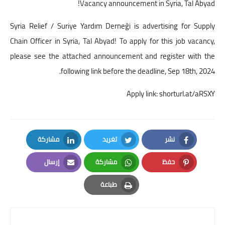
Vacancy announcement in Syria, Tal Abyad!
Syria Relief / Suriye Yardım Derneği is advertising for Supply
Chain Officer in Syria, Tal Abyad! To apply for this job vacancy,
please see the attached announcement and register with the
following link before the deadline, Sep 18th, 2024.
Apply link:
shorturl.at/aRSXY
نشر
تغريد
مشاركة
LinkedIn
Twitter
Facebook
حفظ
مشاركة
إرسال
Email
Whatsapp
Pinterest
طباعة
Print