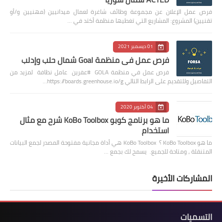
فرص عمل الإعلان عن مجموعة وظائف شاغرة لعمال ميدانيين (مهنيين و/أو
تقنيين) المشروع: المشاريع التي تغطيها منظمة أكتد في …
01 ديسمبر 2021
فرص عمل في منظمة Goal شمال حلب وإدلب
فرص عمل في منظمة GOLA #عفرين عامل نظافة لمزيد من
التفاصيل وللتقديم على الرابط التالي https://boards.greenhouse.io/g…
04 أكتوبر 2020
ما هو برنامج كوبو KoBo Toolbox شرح مع مثال
استخدام
ما هو KoBo Toolbox ؟ KoBo Toolbox هي أداة مجانية مفتوحة المصدر لجمع البيانات
المتنقلة ، ومتاحة للجميع. يسمح لك بجمع …
المشاركات الأخيرة
التسميات