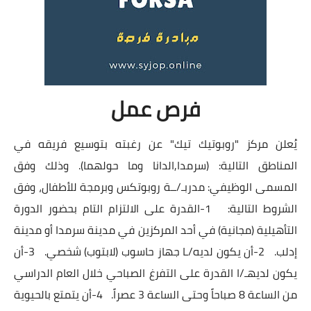
فرص عمل
يُعلن مركز "روبوتيك تيك" عن رغبته بتوسيع فريقه في
المناطق التالية: (سرمدا,الدانا وما حولهما). وذلك وفق
المسمى الوظيفي: مدربـ/ــة روبوتكس وبرمجة للأطفال، وفق
الشروط التالية: 1-القدرة على الالتزام التام بحضور الدورة
التأهيلية (مجانية) في أحد المركزين في مدينة سرمدا أو مدينة
إدلب. 2-أن يكون لديه/ـا جهاز حاسوب (لابتوب) شخصي. 3-أن
يكون لديهـ/ا القدرة على التفرغ الصباحي خلال العام الدراسي
من الساعة 8 صباحاً وحتى الساعة 3 عصراً. 4-أن يتمتع بالحيوية