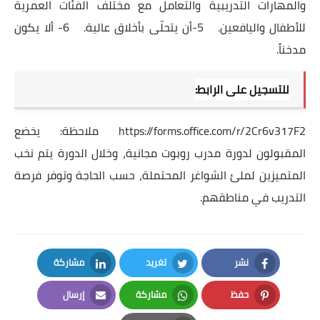
والمهارات التدريبية والتعامل مع مختلف الفئات العمرية
للأطفال واليافعين. 5-أن يتحلّى بأخلاق عالية. 6- ألا يكون
مدخناً.
للتسجيل على الرابط:
https://forms.office.com/r/2Cr6v317F2
ملاحظة: يخضع
المقبولون لدورة مدرب روبوت مجانية، وخلال الدورة يتم نخب
المتميزين لملئ الشواغر المحتملة، حسب الحاجة وتوفر فرصة
التدريب في مناطقهم.
نشر
تغريد
مشاركة
LinkedIn
Twitter
Facebook
حفظ
مشاركة
إرسال
Email
Whatsapp
Pinterest