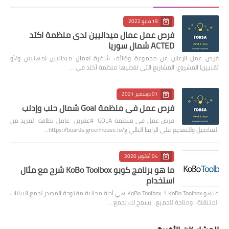
19 مايو 2022
فرص عمل عمال ميدانيين لدى منظمة اكتد
ACTED شمال سوريا
فرص عمل الإعلان عن مجموعة وظائف شاغرة لعمال ميدانيين (مهنيين و/أو
تقنيين) المشروع: المشاريع التي تغطيها منظمة أكتد في …
01 ديسمبر 2021
فرص عمل في منظمة Goal شمال حلب وإدلب
فرص عمل في منظمة GOLA #عفرين عامل نظافة لمزيد من
التفاصيل وللتقديم على الرابط التالي https://boards.greenhouse.io/g…
04 أكتوبر 2020
ما هو برنامج كوبو KoBo Toolbox شرح مع مثال
استخدام
ما هو KoBo Toolbox ؟ KoBo Toolbox هي أداة مجانية مفتوحة المصدر لجمع البيانات
المتنقلة ، ومتاحة للجميع. يسمح لك بجمع …