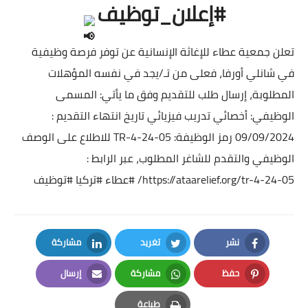
#إعلان_توظيف
تعلن جمعية عطاء للإغاثة الإنسانية عن توفر فرصة وظيفية
في شانلي أورفا، فعلى من تـ/يجد في نفسه المؤهلات
المطلوبة، إرسال طلب للتقديم وفق ما يأتي: المسمى
الوظيفي: أخصائي تدريب فيزيائي تاريخ انتهاء التقديم :
09/09/2024 رمز الوظيفة: TR-4-24-05 للاطلاع على الوصف
الوظيفي والتقدم للشاغر المطلوب، عبر الرابط :
https://ataarelief.org/tr-4-24-05/
#عطاء
#تركيا
#توظيف
نشر
تغريد
مشاركة
LinkedIn
Twitter
Facebook
حفظ
مشاركة
إرسال
Email
Whatsapp
Pinterest
طباعة