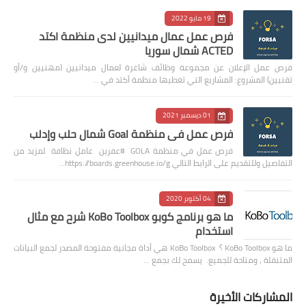
19 مايو 2022
فرص عمل عمال ميدانيين لدى منظمة اكتد
ACTED شمال سوريا
فرص عمل الإعلان عن مجموعة وظائف شاغرة لعمال ميدانيين (مهنيين و/أو
تقنيين) المشروع: المشاريع التي تغطيها منظمة أكتد في …
01 ديسمبر 2021
فرص عمل في منظمة Goal شمال حلب وإدلب
فرص عمل في منظمة GOLA #عفرين عامل نظافة لمزيد من
التفاصيل وللتقديم على الرابط التالي https://boards.greenhouse.io/g…
04 أكتوبر 2020
ما هو برنامج كوبو KoBo Toolbox شرح مع مثال
استخدام
ما هو KoBo Toolbox ؟ KoBo Toolbox هي أداة مجانية مفتوحة المصدر لجمع البيانات
المتنقلة ، ومتاحة للجميع. يسمح لك بجمع …
المشاركات الأخيرة