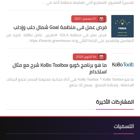
تقنيين) المشروع: المشاريع التي تغطيها منظمة أكتد في …
01 ديسمبر 2021
فرص عمل في منظمة Goal شمال حلب وإدلب
فرص عمل في منظمة GOLA #عفرين عامل نظافة لمزيد من
التفاصيل وللتقديم على الرابط التالي https://boards.greenhouse.io/g…
04 أكتوبر 2020
ما هو برنامج كوبو KoBo Toolbox شرح مع مثال
استخدام
ما هو KoBo Toolbox ؟ KoBo Toolbox هي أداة مجانية مفتوحة المصدر لجمع البيانات
المتنقلة ، ومتاحة للجميع. يسمح لك بجمع …
المشاركات الأخيرة
التسميات