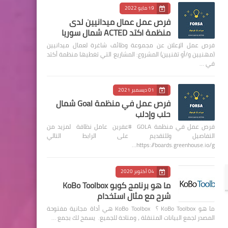
19 مايو 2022
فرص عمل عمال ميدانيين لدى
منظمة اكتد ACTED شمال سوريا
فرص عمل الإعلان عن مجموعة وظائف شاغرة لعمال ميدانيين
(مهنيين و/أو تقنيين) المشروع: المشاريع التي تغطيها منظمة أكتد
في …
01 ديسمبر 2021
فرص عمل في منظمة Goal شمال
حلب وإدلب
فرص عمل في منظمة GOLA #عفرين عامل نظافة لمزيد من
التفاصيل وللتقديم على الرابط التالي
https://boards.greenhouse.io/g…
04 أكتوبر 2020
ما هو برنامج كوبو KoBo Toolbox
شرح مع مثال استخدام
ما هو KoBo Toolbox ؟ KoBo Toolbox هي أداة مجانية مفتوحة
المصدر لجمع البيانات المتنقلة ، ومتاحة للجميع. يسمح لك بجمع …