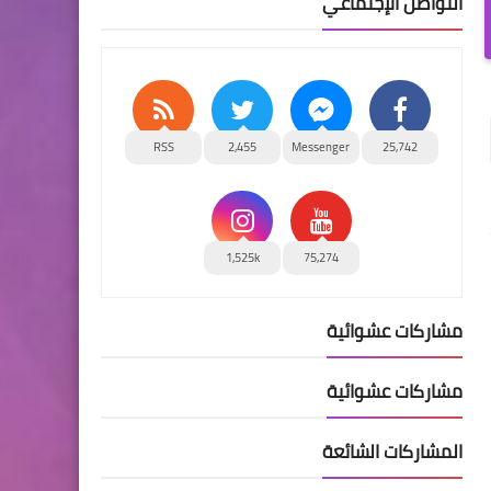
التواصل الإجتماعي
RSS
2,455
Messenger
25,742
1,525k
75,274
مشاركات عشوائية
مشاركات عشوائية
المشاركات الشائعة