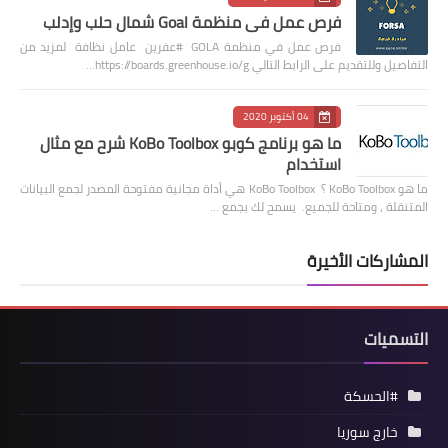
فرص عمل في منظمة Goal شمال حلب وإدلب
فرص عمل في منظمة GOLA #عفرين عامل نظافة لمزيد من
التفاصيل وللتقديم على الرابط التالي https://boards.greenhouse.io/g…
04 أكتوبر 2020
ما هو برنامج كوبو KoBo Toolbox شرح مع مثال
استخدام
ما هو KoBo Toolbox ؟ KoBo Toolbox هي أداة مجانية مفتوحة المصدر لجمع البيانات
المتنقلة ، ومتاحة للجميع. يسمح لك بجمع …
المشاركات الأخيرة
التسميات
#الحسكة
خارج سوريا