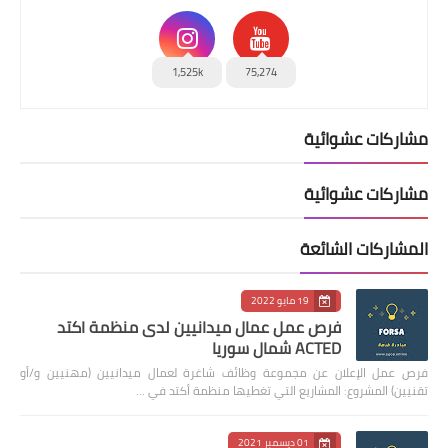
1,525k
75,274
مشاركات عشوائية
مشاركات عشوائية
المشاركات الشائعة
19 مايو 2022
فرص عمل عمال ميدانيين لدى منظمة اكتد
ACTED شمال سوريا
فرص عمل الإعلان عن مجموعة وظائف شاغرة لعمال ميدانيين (مهنيين و/أو
تقنيين) المشروع: المشاريع التي تغطيها منظمة أكتد في …
01 ديسمبر 2021