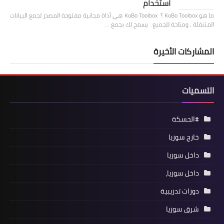
استخدام
ما هو KoBo Toolbox ؟ KoBo Toolbox هي أداة مجانية مفتوحة المصدر لجمع البيانات
المتنقلة ، ومتاحة للجميع. يسمح لك بجمع …
المشاركات الأخيرة
التسميات
#الحسكة
خارج سوريا
داخل سوريا
داخل سوريا،
دورات تدريبية
شرق سوريا