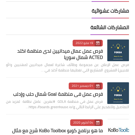
مشاركات عشوائية
المشاركات الشائعة
19 مايو 2022
فرص عمل عمال ميدانيين لدى منظمة اكتد
ACTED شمال سوريا
فرص عمل الإعلان عن مجموعة وظائف شاغرة لعمال ميدانيين (مهنيين و/أو
تقنيين) المشروع: المشاريع التي تغطيها منظمة أكتد في …
01 ديسمبر 2021
فرص عمل في منظمة Goal شمال حلب وإدلب
فرص عمل في منظمة GOLA #عفرين عامل نظافة لمزيد من
التفاصيل وللتقديم على الرابط التالي https://boards.greenhouse.io/g…
04 أكتوبر 2020
ما هو برنامج كوبو KoBo Toolbox شرح مع مثال