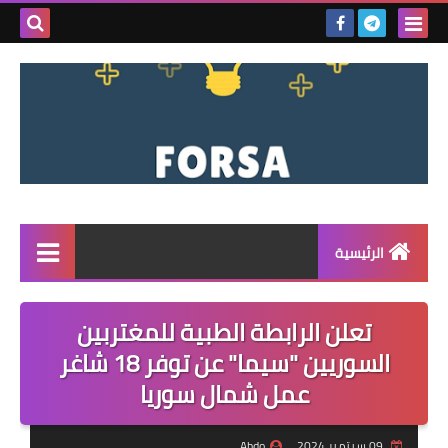
بحث هذه
المدونة
الإلكتروني
الرئيسية
القائمة
تعلن الرابطة الطبية للمغتربين
مناقصات
السوريين "سيما" عن توفر 18 شاغر
عمل شمال سوريا
فرص عمل داخل سوريا
فرص عمل في تركيا
09 سبتمبر 2024
Abdo