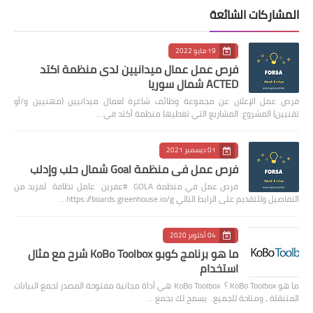
المشاركات الشائعة
19 مايو 2022
فرص عمل عمال ميدانيين لدى منظمة اكتد
ACTED شمال سوريا
فرص عمل الإعلان عن مجموعة وظائف شاغرة لعمال ميدانيين (مهنيين و/أو
تقنيين) المشروع: المشاريع التي تغطيها منظمة أكتد في …
01 ديسمبر 2021
فرص عمل في منظمة Goal شمال حلب وإدلب
فرص عمل في منظمة GOLA #عفرين عامل نظافة لمزيد من
التفاصيل وللتقديم على الرابط التالي https://boards.greenhouse.io/g…
04 أكتوبر 2020
ما هو برنامج كوبو KoBo Toolbox شرح مع مثال
استخدام
ما هو KoBo Toolbox ؟ KoBo Toolbox هي أداة مجانية مفتوحة المصدر لجمع البيانات
المتنقلة ، ومتاحة للجميع. يسمح لك بجمع …