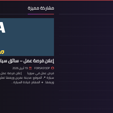
مشاركة مميزة
إعلان فرصة عمل – سائق سيار
FORSASYJOP
19 أبريل 2026
فرص عمل في سوريا إعلان فرصة عمل – س
سيارة 📍 الموقع: مدينة عفرين وريفها تع
وريفها. 🔹 المهام: قيادة السيارة…