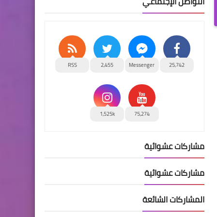
التواصل الإجتماعي
RSS
2,455
Messenger
25,742
1,525k
75,274
مشاركات عشوائية
مشاركات عشوائية
المشاركات الشائعة