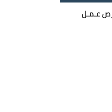
رص عـمـل