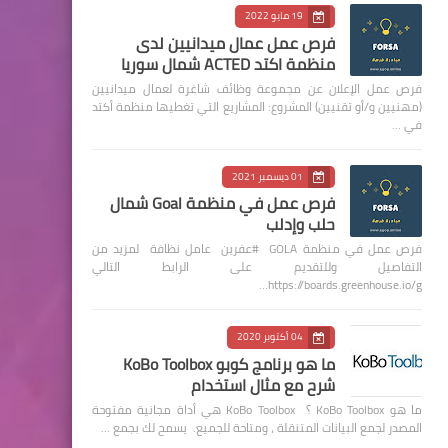
19 مايو 2022
فرص عمل عمال ميدانيين لدى
منظمة اكتد ACTED شمال سوريا
فرص عمل الإعلان عن مجموعة وظائف شاغرة لعمال ميدانيين
(مهنيين و/أو تقنيين) المشروع: المشاريع التي تغطيها منظمة أكتد
في …
01 ديسمبر 2021
فرص عمل في منظمة Goal شمال
حلب وإدلب
فرص عمل في منظمة GOLA #عفرين عامل نظافة لمزيد من
التفاصيل وللتقديم على الرابط التالي
https://boards.greenhouse.io/g…
04 أكتوبر 2020
ما هو برنامج كوبو KoBo Toolbox
شرح مع مثال استخدام
ما هو KoBo Toolbox ؟ KoBo Toolbox هي أداة مجانية مفتوحة
المصدر لجمع البيانات المتنقلة ، ومتاحة للجميع. يسمح لك بجمع …