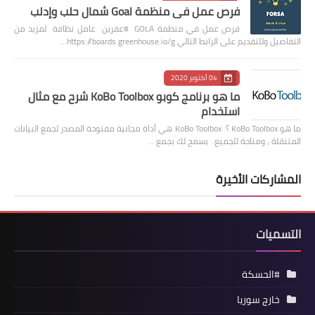
فرص عمل في منظمة Goal شمال حلب وإدلب
فرص عمل في منظمة GOLA #عفرين عامل نظافة لمزيد من
التفاصيل وللتقديم على الرابط التالي https://boards.greenhouse.io/g…
04 أكتوبر 2020
ما هو برنامج كوبو KoBo Toolbox شرح مع مثال
استخدام
ما هو KoBo Toolbox ؟ KoBo Toolbox هي أداة مجانية مفتوحة المصدر لجمع البيانات
المتنقلة ، ومتاحة للجميع. يسمح لك بجمع …
المشاركات الأخيرة
التسميات
#الحسكة
خارج سوريا