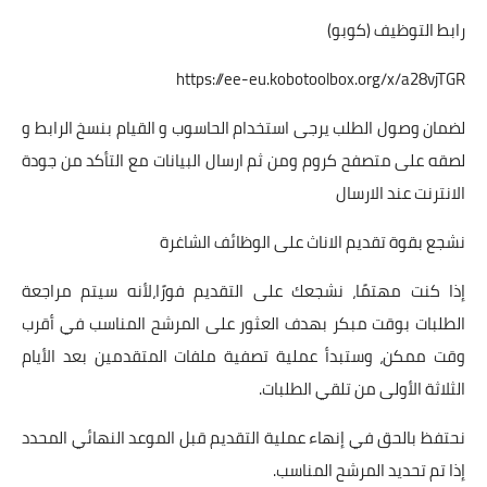
رابط التوظيف (كوبو)
https://ee-eu.kobotoolbox.org/x/a28vjTGR
لضمان وصول الطلب يرجى استخدام الحاسوب و القيام بنسخ الرابط و
لصقه على متصفح كروم ومن ثم ارسال البيانات مع التأكد من جودة
الانترنت عند الارسال
نشجع بقوة تقديم الاناث على الوظائف الشاغرة
إذا كنت مهتمًا، نشجعك على التقديم فورًا،لأنه سيتم مراجعة
الطلبات بوقت مبكر بهدف العثور على المرشح المناسب في أقرب
وقت ممكن، وستبدأ عملية تصفية ملفات المتقدمين بعد الأيام
الثلاثة الأولى من تلقي الطلبات.
نحتفظ بالحق في إنهاء عملية التقديم قبل الموعد النهائي المحدد
إذا تم تحديد المرشح المناسب.