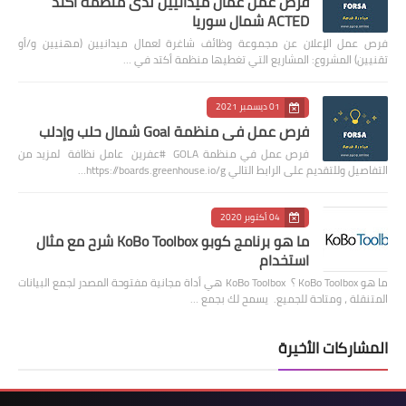
فرص عمل عمال ميدانيين لدى منظمة اكتد
ACTED شمال سوريا
فرص عمل الإعلان عن مجموعة وظائف شاغرة لعمال ميدانيين (مهنيين و/أو
تقنيين) المشروع: المشاريع التي تغطيها منظمة أكتد في …
01 ديسمبر 2021
فرص عمل في منظمة Goal شمال حلب وإدلب
فرص عمل في منظمة GOLA #عفرين عامل نظافة لمزيد من
التفاصيل وللتقديم على الرابط التالي https://boards.greenhouse.io/g…
04 أكتوبر 2020
ما هو برنامج كوبو KoBo Toolbox شرح مع مثال
استخدام
ما هو KoBo Toolbox ؟ KoBo Toolbox هي أداة مجانية مفتوحة المصدر لجمع البيانات
المتنقلة ، ومتاحة للجميع. يسمح لك بجمع …
المشاركات الأخيرة