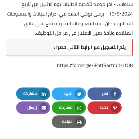
سنوات . - آخر موعد لتقديم الطلبات يوم الاثنين من تاريخ
19/8/2024 - يرجى توخي الدقه في ادراج البيانات والمعلومات
المطلوبه - ان دقه المعلومات المدرجه تقع على عاتق
المتقدم وتأخذ بعين الاعتبار في مراحل التوظيف.
يتم التسجيل عبر الرابط التالي حصرا :
https://forms.gle/iPptfRactnCtxLfQ8
نشر
تغريد
مشاركة
LinkedIn
Twitter
Facebook
حفظ
مشاركة
إرسال
Email
Whatsapp
Pinterest
طباعة
Print