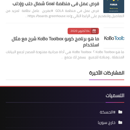
فرص عمل في منظمة Goal شمال حلب وإدلب
فرص عمل في منظمة GOLA #عفرين عامل نظافة لمزيد من
التفاصيل وللتقديم على الرابط التالي https://boards.greenhouse.io/g…
04 أكتوبر 2020
ما هو برنامج كوبو KoBo Toolbox شرح مع مثال
استخدام
ما هو KoBo Toolbox ؟ KoBo Toolbox هي أداة مجانية مفتوحة المصدر لجمع البيانات
المتنقلة ، ومتاحة للجميع. يسمح لك بجمع …
المشاركات الأخيرة
التسميات
#الحسكة
خارج سوريا