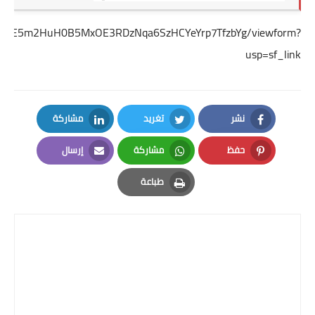
0V5hkkE5m2HuH0B5MxOE3RDzNqa6SzHCYeYrp7TfzbYg/viewform?
usp=sf_link
نشر
تغريد
مشاركة
LinkedIn
Twitter
Facebook
حفظ
مشاركة
إرسال
Email
Whatsapp
Pinterest
طباعة
Print