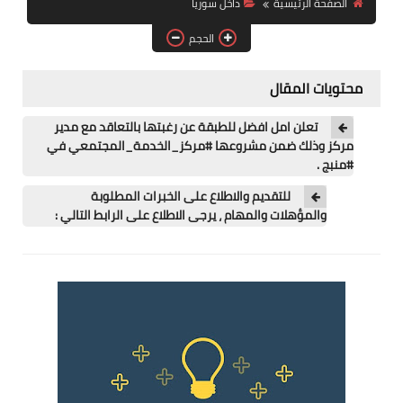
الصفحة الرئيسية
داخل سوريا
فرص عمل في العراق
الحجم
فرص عمل في اليمن
محتويات المقال
فرص عمل في السودان
تعلن امل افضل للطبقة عن رغبتها بالتعاقد مع مدير
دورات تدريبية
مركز وذلك ضمن مشروعها #مركز_الخدمة_المجتمعي في
#منبج .
للتقديم والاطلاع على الخبرات المطلوبة
والمؤهلات والمهام ، يرجى الاطلاع على الرابط التالي :