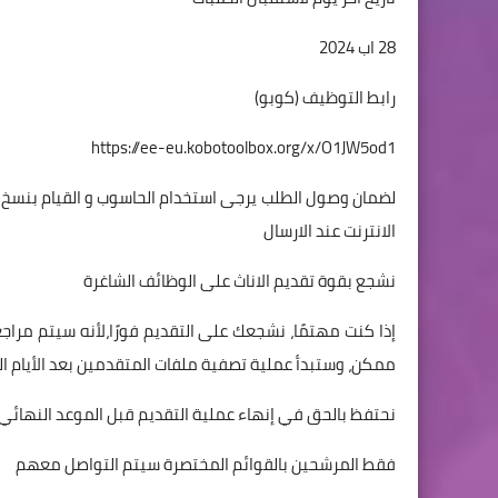
28 اب 2024
رابط التوظيف (كوبو)
https://ee-eu.kobotoolbox.org/x/O1JW5od1
لضمان وصول الطلب يرجى استخدام الحاسوب و القيام بنسخ ا
الانترنت عند الارسال
نشجع بقوة تقديم الاناث على الوظائف الشاغرة
إذا كنت مهتمًا، نشجعك على التقديم فورًا،لأنه سيتم مر
ممكن، وستبدأ عملية تصفية ملفات المتقدمين بعد الأيام الث
نحتفظ بالحق في إنهاء عملية التقديم قبل الموعد النهائي ا
فقط المرشحين بالقوائم المختصرة سيتم التواصل معهم