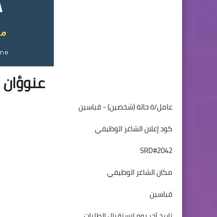
عنوؤان ا
عامل/ة حالة (شخصين) - قباسين
كود إعلان الشاغر الوظيفي
SRD#2042
مكان الشاغر الوظيفي
قباسين
تاريخ آخر يوم لاستقبال الطلبات