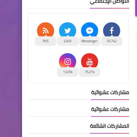
التواصل الإجتماعي
RSS
2,455
Messenger
25,742
1,525k
75,274
مشاركات عشوائية
مشاركات عشوائية
المشاركات الشائعة