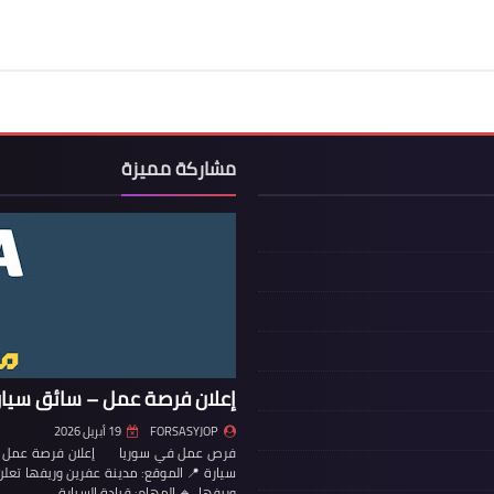
مشاركة مميزة
إعلان فرصة عمل – سائق سيار
FORSASYJOP
19 أبريل 2026
فرص عمل في سوريا إعلان فرصة عمل – س
سيارة 📍 الموقع: مدينة عفرين وريفها تع
وريفها. 🔹 المهام: قيادة السيارة…