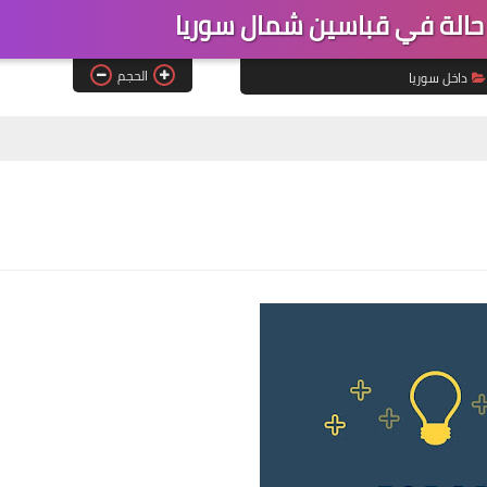
الة في قباسين شمال سوريا
الحجم
داخل سوريا