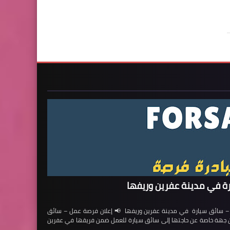
ة في مدينة عفرين وريفها
ائق سيارة في مدينة عفرين وريفها 📢 إعلان فرصة عمل – سائق
لن جهة خاصة عن حاجتها إلى سائق سيارة للعمل ضمن فريقها في عفرين