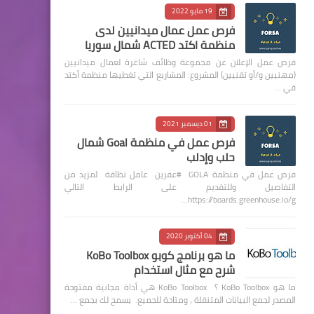
19 مايو 2022
فرص عمل عمال ميدانيين لدى
منظمة اكتد ACTED شمال سوريا
فرص عمل الإعلان عن مجموعة وظائف شاغرة لعمال ميدانيين
(مهنيين و/أو تقنيين) المشروع: المشاريع التي تغطيها منظمة أكتد
في …
01 ديسمبر 2021
فرص عمل في منظمة Goal شمال
حلب وإدلب
فرص عمل في منظمة GOLA #عفرين عامل نظافة لمزيد من
التفاصيل وللتقديم على الرابط التالي
https://boards.greenhouse.io/g…
04 أكتوبر 2020
ما هو برنامج كوبو KoBo Toolbox
شرح مع مثال استخدام
ما هو KoBo Toolbox ؟ KoBo Toolbox هي أداة مجانية مفتوحة
المصدر لجمع البيانات المتنقلة ، ومتاحة للجميع. يسمح لك بجمع …