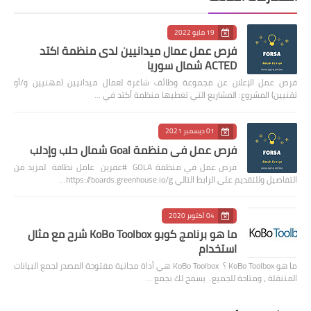
19 مايو 2022
فرص عمل عمال ميدانيين لدى منظمة اكتد
ACTED شمال سوريا
فرص عمل الإعلان عن مجموعة وظائف شاغرة لعمال ميدانيين (مهنيين و/أو
تقنيين) المشروع: المشاريع التي تغطيها منظمة أكتد في …
01 ديسمبر 2021
فرص عمل في منظمة Goal شمال حلب وإدلب
فرص عمل في منظمة GOLA #عفرين عامل نظافة لمزيد من
التفاصيل وللتقديم على الرابط التالي https://boards.greenhouse.io/g…
04 أكتوبر 2020
ما هو برنامج كوبو KoBo Toolbox شرح مع مثال
استخدام
ما هو KoBo Toolbox ؟ KoBo Toolbox هي أداة مجانية مفتوحة المصدر لجمع البيانات
المتنقلة ، ومتاحة للجميع. يسمح لك بجمع …