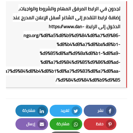
تجدون في الرابط المرفق المهام والشروط والواجبات،
إضافة لرابط التقدم إلى الشاغر أسفل الإعلان المدرج عند
الدخول إلى الرابط:
https://www.dan-
ngo.org/%d8%a5%d8%b9%d9%84%d8%a7%d9%86-
%d8%b4%d8%a7%d8%ba%d8%b1-
%d9%85%d8%af%d9%8a%d8%b1-%d8%a9-
%d8%a7%d9%84%d9%85%d9%86%d8%ad-
8%a7%d9%84%d8%b4%d8%b1%d8%a7%d9%83%d8%a7%d8%aa-
%d9%84%d9%84%d8%b9%d9%85/
نشر
تغريد
مشاركة
LinkedIn
Twitter
Facebook
حفظ
مشاركة
إرسال
Email
Whatsapp
Pinterest