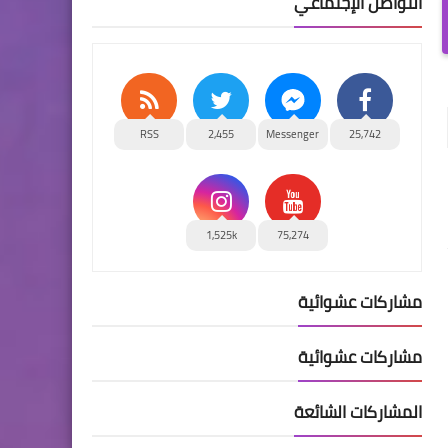
التواصل الإجتماعي
RSS
2,455
Messenger
25,742
1,525k
75,274
مشاركات عشوائية
مشاركات عشوائية
المشاركات الشائعة