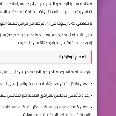
منظمة سوريا للإغاثة و التنمية ليس لديها بسياساتها تسام
الطفل و غيرها من الحالات التي تضر بكرامة الموظف و المس
لا تتقاضى SRD رسوما في أي مرحلة من مراحل عملية التوظيف.
يرجى الانتباه أن تقديم معلومات مغلوطة (غير صحيحة) ستؤد
إلا بعد الموافقة على مبادئ SRD في التوظيف
المهام الوظيفية:
زيارة إشرافية أسبوعية للمرافق الصحية مرتين على الأقل شه
• العمل بشكل وثيق مع مؤشرات الجودة، والعمل على تحسي
• إعداد قائمتين كاملتين للمرافق الصحية مع التفاصيل شهري
• العمل كنقطة محورية لشبكة الإنذار المبكر والاستجابة 
حالات تفشي الأمراض المحتملة والمسؤولية