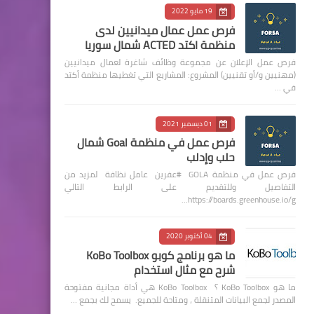
19 مايو 2022
فرص عمل عمال ميدانيين لدى
منظمة اكتد ACTED شمال سوريا
فرص عمل الإعلان عن مجموعة وظائف شاغرة لعمال ميدانيين
(مهنيين و/أو تقنيين) المشروع: المشاريع التي تغطيها منظمة أكتد
في …
01 ديسمبر 2021
فرص عمل في منظمة Goal شمال
حلب وإدلب
فرص عمل في منظمة GOLA #عفرين عامل نظافة لمزيد من
التفاصيل وللتقديم على الرابط التالي
https://boards.greenhouse.io/g…
04 أكتوبر 2020
ما هو برنامج كوبو KoBo Toolbox
شرح مع مثال استخدام
ما هو KoBo Toolbox ؟ KoBo Toolbox هي أداة مجانية مفتوحة
المصدر لجمع البيانات المتنقلة ، ومتاحة للجميع. يسمح لك بجمع …