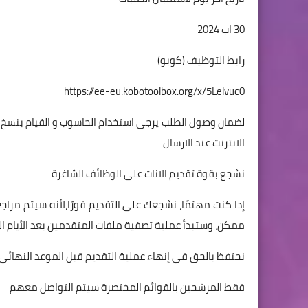
30 اب 2024
رابط التوظيف (كوبو)
https://ee-eu.kobotoolbox.org/x/5Lelvuc0
لضمان وصول الطلب يرجى استخدام الحاسوب و القيام بنسخ ا
الانترنت عند الارسال
نشجع بقوة تقديم الاناث على الوظائف الشاغرة
إذا كنت مهتمًا، نشجعك على التقديم فورًا،لأنه سيتم مر
ممكن، وستبدأ عملية تصفية ملفات المتقدمين بعد الأيام الث
نحتفظ بالحق في إنهاء عملية التقديم قبل الموعد النهائي ا
فقط المرشحين بالقوائم المختصرة سيتم التواصل معهم