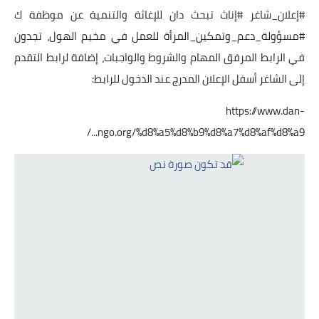
#إعلان_شاغر
#إناث
تبحث دان للإغاثة والتنمية عن موظفة ك
#مسؤولة_دعم_وتمكين_المرأة
للعمل في مخيم الهول، تجدون
في الرابط المرفق المهام والشروط والواجبات، إضافة لرابط التقدم
إلى الشاغر أسفل الإعلان المدرج عند الدخول للرابط:
https://www.dan-
ngo.org/%d8%a5%d8%b9%d8%a7%d8%af%d8%a9.../