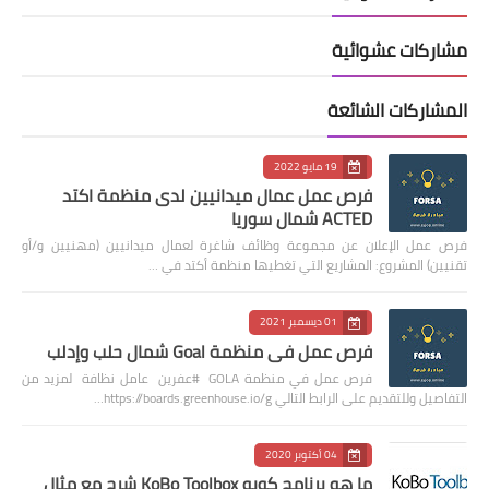
مشاركات عشوائية
المشاركات الشائعة
19 مايو 2022
فرص عمل عمال ميدانيين لدى منظمة اكتد
ACTED شمال سوريا
فرص عمل الإعلان عن مجموعة وظائف شاغرة لعمال ميدانيين (مهنيين و/أو
تقنيين) المشروع: المشاريع التي تغطيها منظمة أكتد في …
01 ديسمبر 2021
فرص عمل في منظمة Goal شمال حلب وإدلب
فرص عمل في منظمة GOLA #عفرين عامل نظافة لمزيد من
التفاصيل وللتقديم على الرابط التالي https://boards.greenhouse.io/g…
04 أكتوبر 2020
ما هو برنامج كوبو KoBo Toolbox شرح مع مثال