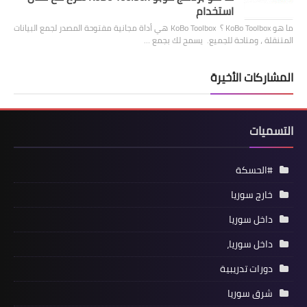
استخدام
ما هو KoBo Toolbox ؟ KoBo Toolbox هي أداة مجانية مفتوحة المصدر لجمع البيانات
المتنقلة ، ومتاحة للجميع. يسمح لك بجمع …
المشاركات الأخيرة
التسميات
#الحسكة
خارج سوريا
داخل سوريا
داخل سوريا،
دورات تدريبية
شرق سوريا