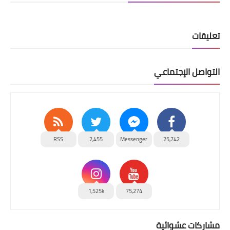
تعليقات
التواصل الإجتماعي
RSS
2,455
Messenger
25,742
1,525k
75,274
مشاركات عشوائية