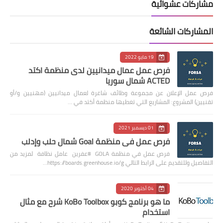
مشاركات عشوائية
المشاركات الشائعة
19 مايو 2022
فرص عمل عمال ميدانيين لدى منظمة اكتد
ACTED شمال سوريا
فرص عمل الإعلان عن مجموعة وظائف شاغرة لعمال ميدانيين (مهنيين و/أو
تقنيين) المشروع: المشاريع التي تغطيها منظمة أكتد في …
01 ديسمبر 2021
فرص عمل في منظمة Goal شمال حلب وإدلب
فرص عمل في منظمة GOLA #عفرين عامل نظافة لمزيد من
التفاصيل وللتقديم على الرابط التالي https://boards.greenhouse.io/g…
04 أكتوبر 2020
ما هو برنامج كوبو KoBo Toolbox شرح مع مثال
استخدام