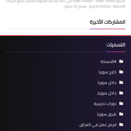
ما هو KoBo Toolbox ؟ KoBo Toolbox هي أداة مجانية مفتوحة المصدر لجمع البيانات
المتنقلة ، ومتاحة للجميع. يسمح لك بجمع …
المشاركات الأخيرة
التسميات
#الحسكة
خارج سوريا
داخل سوريا
داخل سوريا،
دورات تدريبية
شرق سوريا
فرص عمل في العراق