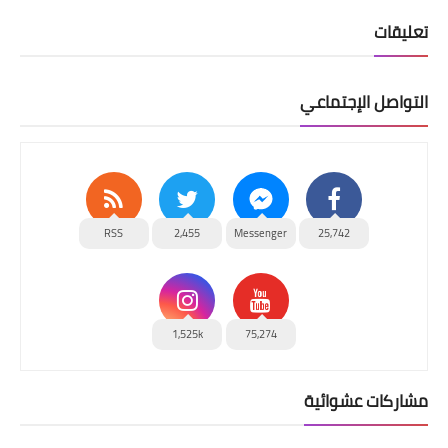
تعليقات
التواصل الإجتماعي
RSS
2,455
Messenger
25,742
1,525k
75,274
مشاركات عشوائية