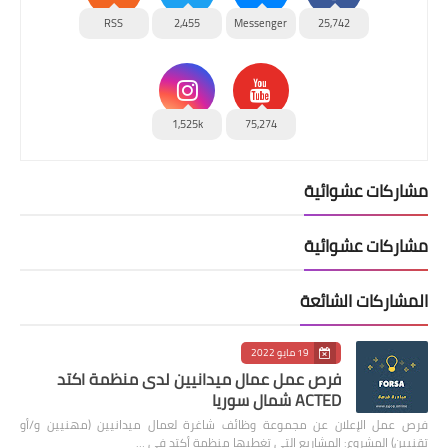
RSS
2,455
Messenger
25,742
1,525k
75,274
مشاركات عشوائية
مشاركات عشوائية
المشاركات الشائعة
19 مايو 2022
فرص عمل عمال ميدانيين لدى منظمة اكتد
ACTED شمال سوريا
فرص عمل الإعلان عن مجموعة وظائف شاغرة لعمال ميدانيين (مهنيين و/أو
تقنيين) المشروع: المشاريع التي تغطيها منظمة أكتد في …