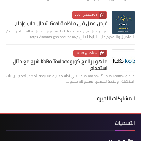
01 ديسمبر 2021
فرص عمل في منظمة Goal شمال حلب وإدلب
فرص عمل في منظمة GOLA #عفرين عامل نظافة لمزيد من
التفاصيل وللتقديم على الرابط التالي https://boards.greenhouse.io/g…
04 أكتوبر 2020
ما هو برنامج كوبو KoBo Toolbox شرح مع مثال
استخدام
ما هو KoBo Toolbox ؟ KoBo Toolbox هي أداة مجانية مفتوحة المصدر لجمع البيانات
المتنقلة ، ومتاحة للجميع. يسمح لك بجمع …
المشاركات الأخيرة
التسميات