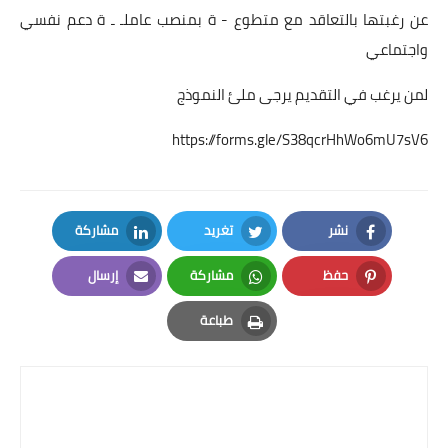
عن رغبتها بالتعاقد مع متطوع - ة بمنصب عاملـ ـ ة دعم نفسي
واجتماعي
لمن يرغب في التقديم يرجى ملئ النموذج
https://forms.gle/S38qcrHhWo6mU7sV6
نشر
تغريد
مشاركة
LinkedIn
Twitter
Facebook
حفظ
مشاركة
إرسال
Email
Whatsapp
Pinterest
طباعة
Print