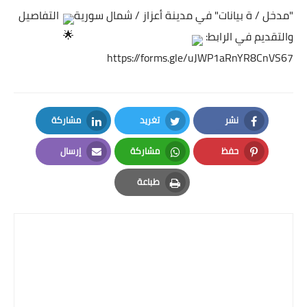
"مدخل / ة بيانات" في مدينة أعزاز / شمال سورية
التفاصيل
والتقديم في الرابط:
https://forms.gle/uJWP1aRnYR8CnVS67
نشر
تغريد
مشاركة
LinkedIn
Twitter
Facebook
حفظ
مشاركة
إرسال
Email
Whatsapp
Pinterest
طباعة
Print