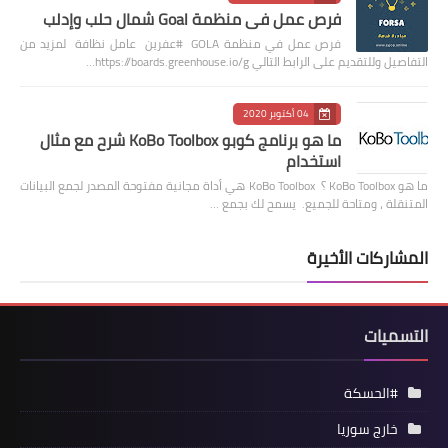
فرص عمل في منظمة Goal شمال حلب وإدلب
فرص عمل في منظمة GOLA #عفرين عامل نظافة لمزيد من
التفاصيل وللتقديم على الرابط التالي https://boards.greenhouse.io/g…
04 أكتوبر 2020
ما هو برنامج كوبو KoBo Toolbox شرح مع مثال
استخدام
ما هو KoBo Toolbox ؟ KoBo Toolbox هي أداة مجانية مفتوحة المصدر لجمع البيانات
المتنقلة ، ومتاحة للجميع. يسمح لك بجمع …
المشاركات الأخيرة
التسميات
#الحسكة
خارج سوريا