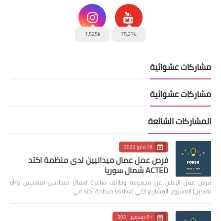
1,525k
75,274
مشاركات عشوائية
مشاركات عشوائية
المشاركات الشائعة
19 مايو 2022
فرص عمل عمال ميدانيين لدى منظمة اكتد
ACTED شمال سوريا
فرص عمل الإعلان عن مجموعة وظائف شاغرة لعمال ميدانيين (مهنيين و/أو
تقنيين) المشروع: المشاريع التي تغطيها منظمة أكتد في …
01 ديسمبر 2021