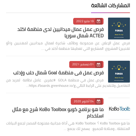
المشاركات الشائعة
19 مايو 2022
فرص عمل عمال ميدانيين لدى منظمة اكتد
ACTED شمال سوريا
فرص عمل الإعلان عن مجموعة وظائف شاغرة لعمال ميدانيين (مهنيين و/أو
تقنيين) المشروع: المشاريع التي تغطيها منظمة أكتد في …
01 ديسمبر 2021
فرص عمل في منظمة Goal شمال حلب وإدلب
فرص عمل في منظمة GOLA #عفرين عامل نظافة لمزيد من
التفاصيل وللتقديم على الرابط التالي https://boards.greenhouse.io/g…
04 أكتوبر 2020
ما هو برنامج كوبو KoBo Toolbox شرح مع مثال
استخدام
ما هو KoBo Toolbox ؟ KoBo Toolbox هي أداة مجانية مفتوحة المصدر لجمع البيانات
المتنقلة ، ومتاحة للجميع. يسمح لك بجمع …