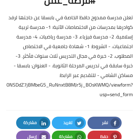
#فرصة_عمل
تعلن مدرسة ممدوح حافظ الخاصة في بابسقا عن حاجتها لرفد
كوادرها بمدرسات من الاختصاصات الآتية: 1- مدرسة تربية
إسلامية. 2- مدرسة فيزياء. 3- مدرسة رياضيات. 4- مدرسة
اجتماعيات. - الشروط: 1- شهادة جامعية في الاختصاص
المطلوب. 2- خبرة في مجال التدريس ثلاث سنوات فأكثر. 3-
خبرة سابقة في تدريس المرحلة الثانوية. - العنوان: بابسقا -
مساكن الشامي - للتقديم عبر الرابط:
4EPwfN50NSDdZ7jBMbeG5_RuNnxtB8MJr5j_BOsKWMQ/viewform?
usp=send_form
نشر
تغريد
مشاركة
LinkedIn
Twitter
Facebook
حفظ
مشاركة
إرسال