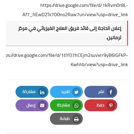
https://drive.google.com/file/d/1kRvm0r8L-
Af7_hEwD2Tx7O0no2Raw7un/view?usp=drive_link
إعلان الحاجة إلى قائد فريق العلاج الفيزيائي في مركز
ترمانين.
https://drive.google.com/file/d/1tIY07hCEjm2suvxrr9yB6lGFkP-
Kwhhb/view?usp=drive_link
نشر
تغريد
مشاركة
LinkedIn
Twitter
Facebook
حفظ
مشاركة
إرسال
Email
Whatsapp
Pinterest
طباعة
Print