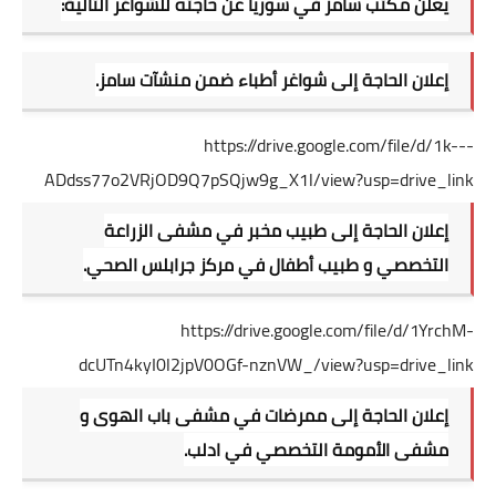
يعلن مكتب سامز في سوريا عن حاجته للشواغر التالية:
إعلان الحاجة إلى شواغر أطباء ضمن منشآت سامز.
https://drive.google.com/file/d/1k---
ADdss77o2VRjOD9Q7pSQjw9g_X1l/view?usp=drive_link
إعلان الحاجة إلى طبيب مخبر في مشفى الزراعة
التخصصي و طبيب أطفال في مركز جرابلس الصحي.
https://drive.google.com/file/d/1YrchM-
dcUTn4kyI0l2jpV0OGf-nznVW_/view?usp=drive_link
إعلان الحاجة إلى ممرضات في مشفى باب الهوى و
مشفى الأمومة التخصصي في ادلب.