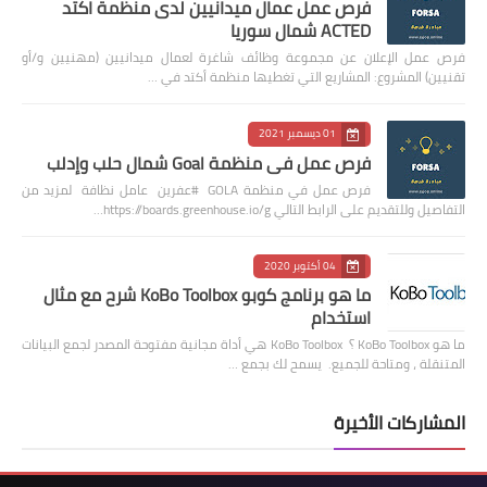
فرص عمل عمال ميدانيين لدى منظمة اكتد
ACTED شمال سوريا
فرص عمل الإعلان عن مجموعة وظائف شاغرة لعمال ميدانيين (مهنيين و/أو
تقنيين) المشروع: المشاريع التي تغطيها منظمة أكتد في …
01 ديسمبر 2021
فرص عمل في منظمة Goal شمال حلب وإدلب
فرص عمل في منظمة GOLA #عفرين عامل نظافة لمزيد من
التفاصيل وللتقديم على الرابط التالي https://boards.greenhouse.io/g…
04 أكتوبر 2020
ما هو برنامج كوبو KoBo Toolbox شرح مع مثال
استخدام
ما هو KoBo Toolbox ؟ KoBo Toolbox هي أداة مجانية مفتوحة المصدر لجمع البيانات
المتنقلة ، ومتاحة للجميع. يسمح لك بجمع …
المشاركات الأخيرة