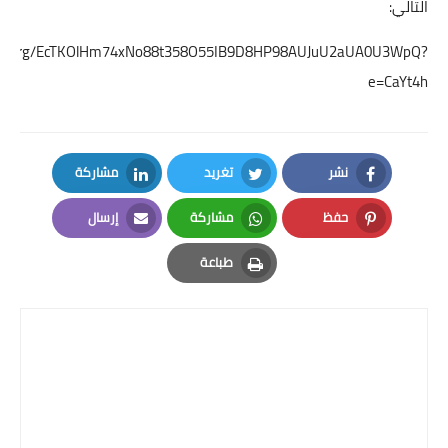
التالي:
mKhairOrg/EcTKOlHm74xNo88t358O55IB9D8HP98AUJuU2aUA0U3WpQ?
e=CaYt4h
نشر
تغريد
مشاركة
LinkedIn
Twitter
Facebook
حفظ
مشاركة
إرسال
Email
Whatsapp
Pinterest
طباعة
Print