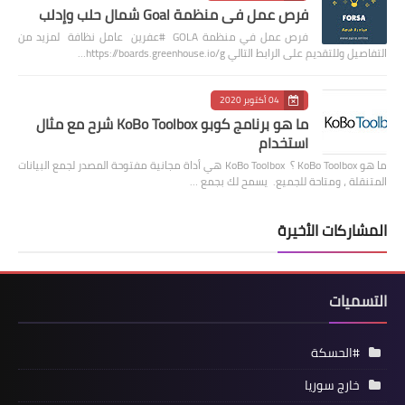
فرص عمل في منظمة Goal شمال حلب وإدلب
فرص عمل في منظمة GOLA #عفرين عامل نظافة لمزيد من
التفاصيل وللتقديم على الرابط التالي https://boards.greenhouse.io/g…
04 أكتوبر 2020
ما هو برنامج كوبو KoBo Toolbox شرح مع مثال
استخدام
ما هو KoBo Toolbox ؟ KoBo Toolbox هي أداة مجانية مفتوحة المصدر لجمع البيانات
المتنقلة ، ومتاحة للجميع. يسمح لك بجمع …
المشاركات الأخيرة
التسميات
#الحسكة
خارج سوريا