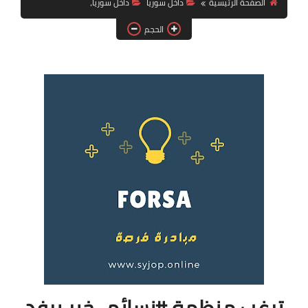
الصفحة الرئيسية
داخل سوريا
داخل سوريا،
فرص عمل في العراق
الحجم
فرص عمل في اليمن
فرص عمل في السودان
دورات تدريبية
ترغب منظمة #نسائم_خير برفد