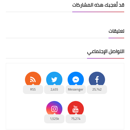
قد تُعجبك هذه المشاركات
تعليقات
التواصل الإجتماعي
RSS
2,455
Messenger
25,742
1,525k
75,274