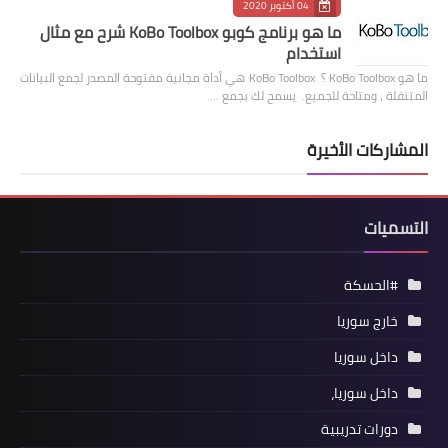
04 أكتوبر 2020
ما هو برنامج كوبو KoBo Toolbox شرح مع مثال
استخدام
ما هو KoBo Toolbox ؟ KoBo Toolbox هي أداة مجانية مفتوحة المصدر لجمع البيانات
المتنقلة ، ومتاحة للجميع. يسمح لك بجمع …
المشاركات الأخيرة
التسميات
#الحسكة
خارج سوريا
داخل سوريا
داخل سوريا،
دورات تدريبية