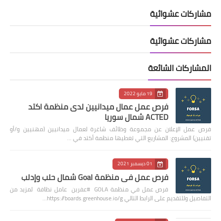
مشاركات عشوائية
مشاركات عشوائية
المشاركات الشائعة
19 مايو 2022
فرص عمل عمال ميدانيين لدى منظمة اكتد
ACTED شمال سوريا
فرص عمل الإعلان عن مجموعة وظائف شاغرة لعمال ميدانيين (مهنيين و/أو
تقنيين) المشروع: المشاريع التي تغطيها منظمة أكتد في …
01 ديسمبر 2021
فرص عمل في منظمة Goal شمال حلب وإدلب
فرص عمل في منظمة GOLA #عفرين عامل نظافة لمزيد من
التفاصيل وللتقديم على الرابط التالي https://boards.greenhouse.io/g…